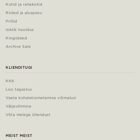
Kotid ja rahakotid
Riided ja aluspesu
Prillid
Isiklik hooldus
Kingiideed
Archive Sale
KLIENDITUGI
KKK
Loo tagastus
Vaata kohaletoimetamise võimalusi
Väljavõtmine
Võta meiega ühendust
MEIST MEIST