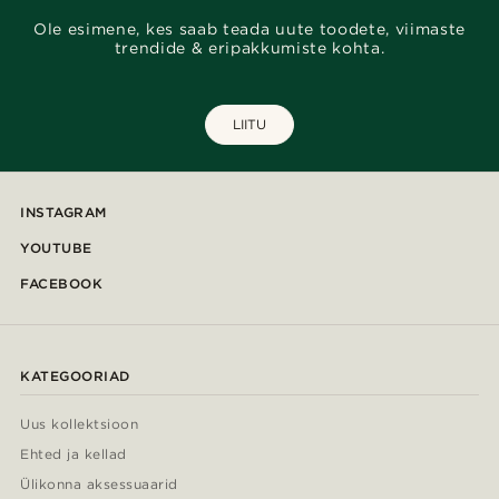
Ole esimene, kes saab teada uute toodete, viimaste
trendide & eripakkumiste kohta.
LIITU
INSTAGRAM
YOUTUBE
FACEBOOK
KATEGOORIAD
Uus kollektsioon
Ehted ja kellad
Ülikonna aksessuaarid