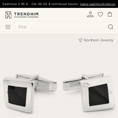
Saatmine
3,95 €
- Üle
49,00 €
tellimusel tasuta-
Vaata saatmisvõimalusi
Otsi