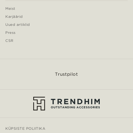
Meist
Karjäärid
Uued artiklid
Press
CSR
Trustpilot
KÜPSISTE POLIITIKA