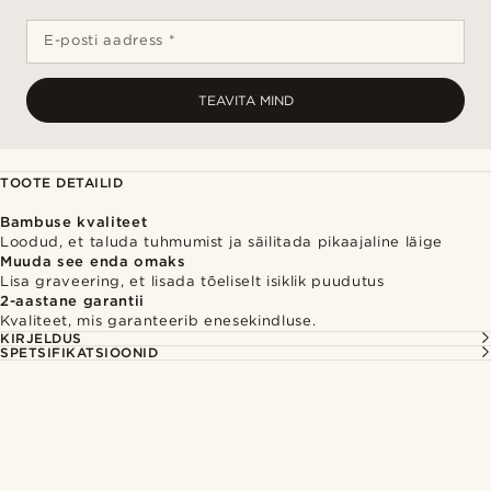
E-posti aadress *
TEAVITA MIND
TOOTE DETAILID
Bambuse kvaliteet
Loodud, et taluda tuhmumist ja säilitada pikaajaline läige
Muuda see enda omaks
Lisa graveering, et lisada tõeliselt isiklik puudutus
2-aastane garantii
Kvaliteet, mis garanteerib enesekindluse.
KIRJELDUS
SPETSIFIKATSIOONID