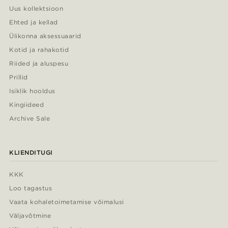
Uus kollektsioon
Ehted ja kellad
Ülikonna aksessuaarid
Kotid ja rahakotid
Riided ja aluspesu
Prillid
Isiklik hooldus
Kingiideed
Archive Sale
KLIENDITUGI
KKK
Loo tagastus
Vaata kohaletoimetamise võimalusi
Väljavõtmine