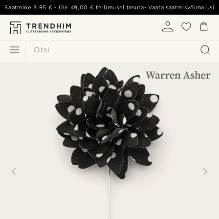
Saatmine
3,95 €
- Üle
49,00 €
tellimusel tasuta-
Vaata saatmisvõimalusi
Otsi