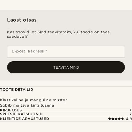
Laost otsas
Kas soovid, et Sind teavitataks, kui toode on taas
saadaval?
E-posti aadress *
TEAVITA MIND
TOOTE DETAILID
Klassikaline ja mänguline muster
Sobib maitsva kingitusena
KIRJELDUS
SPETSIFIKATSIOONID
KLIENTIDE ARVUSTUSED
4.8