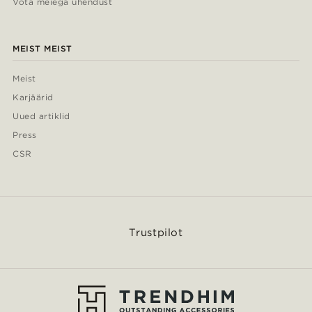
Võta meiega ühendust
MEIST MEIST
Meist
Karjäärid
Uued artiklid
Press
CSR
Trustpilot