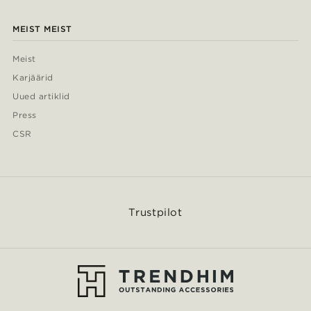
MEIST MEIST
Meist
Karjäärid
Uued artiklid
Press
CSR
Trustpilot