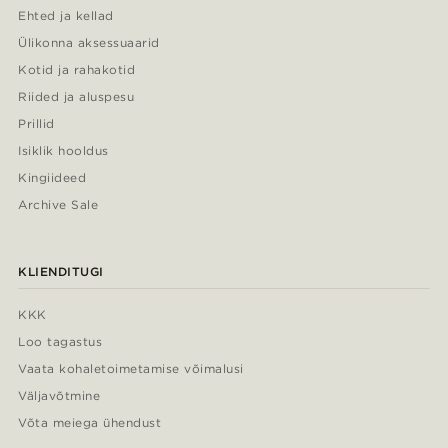
Ehted ja kellad
Ülikonna aksessuaarid
Kotid ja rahakotid
Riided ja aluspesu
Prillid
Isiklik hooldus
Kingiideed
Archive Sale
KLIENDITUGI
KKK
Loo tagastus
Vaata kohaletoimetamise võimalusi
Väljavõtmine
Võta meiega ühendust