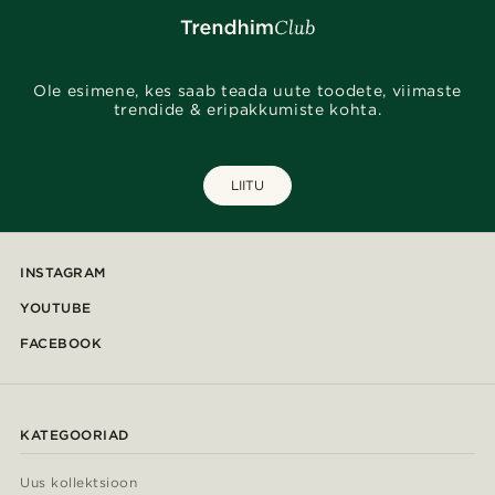
Ole esimene, kes saab teada uute toodete, viimaste
trendide & eripakkumiste kohta.
LIITU
INSTAGRAM
YOUTUBE
FACEBOOK
KATEGOORIAD
Uus kollektsioon