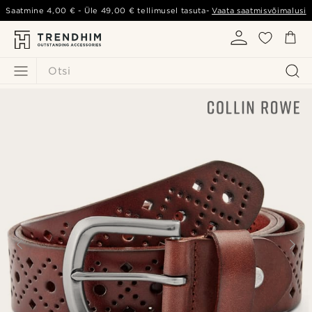
Saatmine
4,00 €
- Üle
49,00 €
tellimusel tasuta-
Vaata saatmisvõimalusi
Otsi