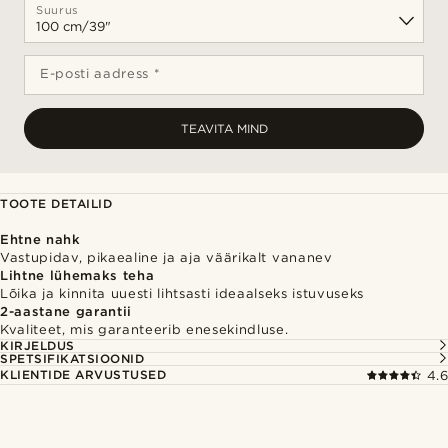
Suurus
E-posti aadress *
TEAVITA MIND
TOOTE DETAILID
Ehtne nahk
Vastupidav, pikaealine ja aja väärikalt vananev
Lihtne lühemaks teha
Lõika ja kinnita uuesti lihtsasti ideaalseks istuvuseks
2-aastane garantii
Kvaliteet, mis garanteerib enesekindluse.
KIRJELDUS
SPETSIFIKATSIOONID
KLIENTIDE ARVUSTUSED
4.6