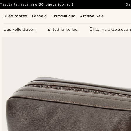
Tasuta tagastamine 30 päeva jooksul!
Sa
Uued tooted
Brändid
Enimmüüdud
Archive Sale
Uus kollektsioon
Ehted ja kellad
Ülikonna aksessuaar