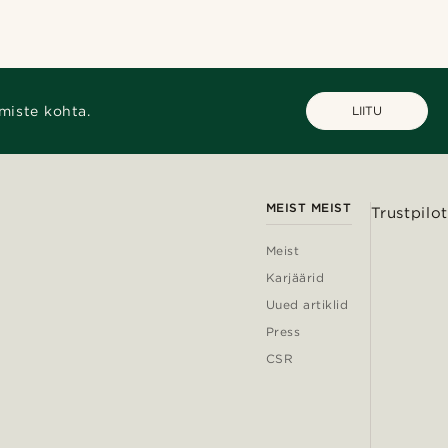
miste kohta.
LIITU
MEIST MEIST
Trustpilot
Meist
Karjäärid
Uued artiklid
Press
CSR