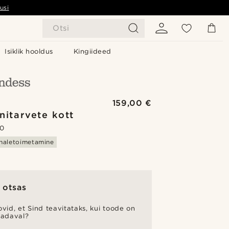
usi
Otsi
Isiklik hooldus
Kingiideed
t
159,00 €
nitarvete kott
.0
haletoimetamine
 otsas
vid, et Sind teavitataks, kui toode on
aadaval?