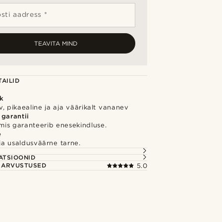
sti aadress *
TEAVITA MIND
AILID
k
, pikaealine ja aja väärikalt vananev
 garantii
 mis garanteerib enesekindluse.
e
e ja usaldusväärne tarne.
S
ATSIOONID
E ARVUSTUSED
5.0