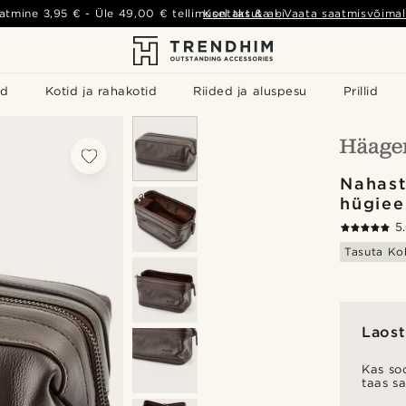
atmine
3,95 €
- Üle
49,00 €
tellimusel tasuta
Kontakt & abi
-
Vaata saatmisvõimal
id
Kotid ja rahakotid
Riided ja aluspesu
Prillid
Nahas
hügiee
5
Tasuta Ko
Laost
Kas soo
taas s