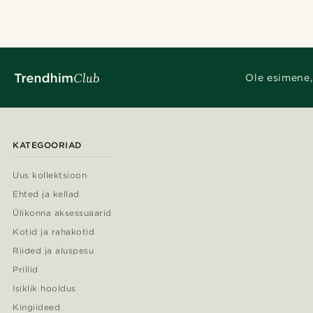
Ole esimene,
KATEGOORIAD
Uus kollektsioon
Ehted ja kellad
Ülikonna aksessuaarid
Kotid ja rahakotid
Riided ja aluspesu
Prillid
Isiklik hooldus
Kingiideed