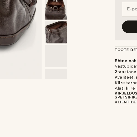
E-po
TOOTE DET
Ehtne nah
Vastupidav
2-aastane
Kvaliteet,
Kiire tarn
Alati kiir
KIRJELDU
SPETSIFIK
KLIENTID