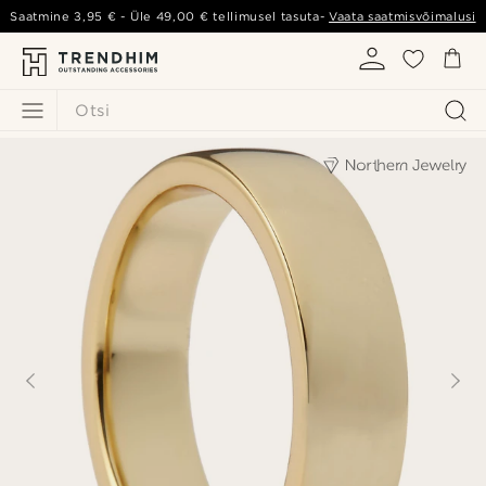
Saatmine
3,95 €
- Üle
49,00 €
tellimusel tasuta-
Vaata saatmisvõimalusi
Otsi