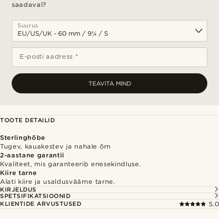
saadaval?
Suurus
E-posti aadress *
TEAVITA MIND
TOOTE DETAILID
Sterlinghõbe
Tugev, kauakestev ja nahale õrn
2-aastane garantii
Kvaliteet, mis garanteerib enesekindluse.
Kiire tarne
Alati kiire ja usaldusväärne tarne.
KIRJELDUS
SPETSIFIKATSIOONID
KLIENTIDE ARVUSTUSED
5.0