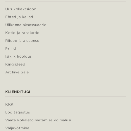
Uus kollektsioon
Ehted ja kellad
Ülikonna aksessuaarid
Kotid ja rahakotid
Riided ja aluspesu
Prillid
Isiklik hooldus
Kingiideed
Archive Sale
KLIENDITUGI
KKK
Loo tagastus
Vaata kohaletoimetamise võimalusi
Väljavõtmine