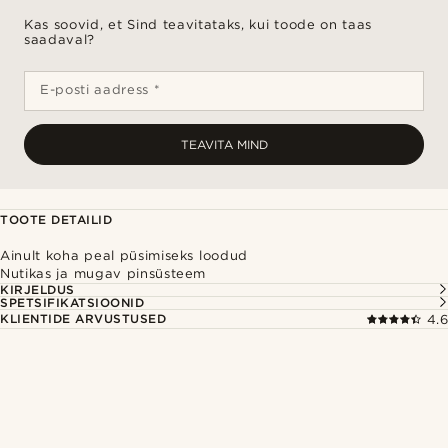
Kas soovid, et Sind teavitataks, kui toode on taas
saadaval?
E-posti aadress *
TEAVITA MIND
TOOTE DETAILID
Ainult koha peal püsimiseks loodud
Nutikas ja mugav pinsüsteem
KIRJELDUS
SPETSIFIKATSIOONID
KLIENTIDE ARVUSTUSED
4.6