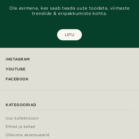
Ole esimene, kes saab teada uute toodete, viimaste
trendide & eripakkumiste kohta.
LIITU
INSTAGRAM
YOUTUBE
FACEBOOK
KATEGOORIAD
Uus kollektsioon
Ehted ja kellad
Ülikonna aksessuaarid