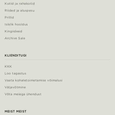
Kotid ja rahakotid
Riided ja aluspesu
Prillid
Isiklik hooldus
Kingiideed
Archive Sale
KLIENDITUGI
KKK
Loo tagastus
Vaata kohaletoimetamise võimalusi
Väljavõtmine
Võta meiega ühendust
MEIST MEIST