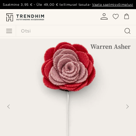
Saatmine
3,95 €
- Üle
49,00 €
tellimusel tasuta-
Vaata saatmisvõimalusi
Otsi