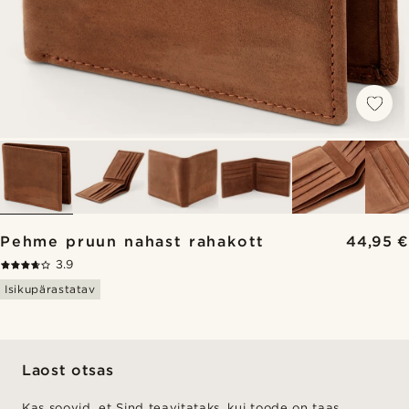
Pehme pruun nahast rahakott
44,95 €
3.9
Isikupärastatav
Laost otsas
Kas soovid, et Sind teavitataks, kui toode on taas