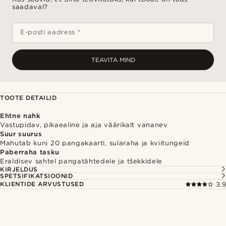
saadaval?
E-posti aadress *
TEAVITA MIND
TOOTE DETAILID
Ehtne nahk
Vastupidav, pikaealine ja aja väärikalt vananev
Suur suurus
Mahutab kuni 20 pangakaarti, sularaha ja kviitungeid
Paberraha tasku
Eraldisev sahtel pangatähtedele ja tšekkidele
KIRJELDUS
SPETSIFIKATSIOONID
KLIENTIDE ARVUSTUSED
3.9