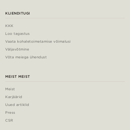
KLIENDITUGI
KKK
Loo tagastus
Vaata kohaletoimetamise võimalusi
Väljavõtmine
Võta meiega ühendust
MEIST MEIST
Meist
Karjäärid
Uued artiklid
Press
CSR