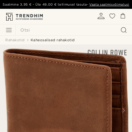
Saatmine
3,95 €
- Üle
49,00 €
tellimusel tasuta-
Vaata saatmisvõimalusi
Otsi
Rahakotid
Kaheosalised rahakotid