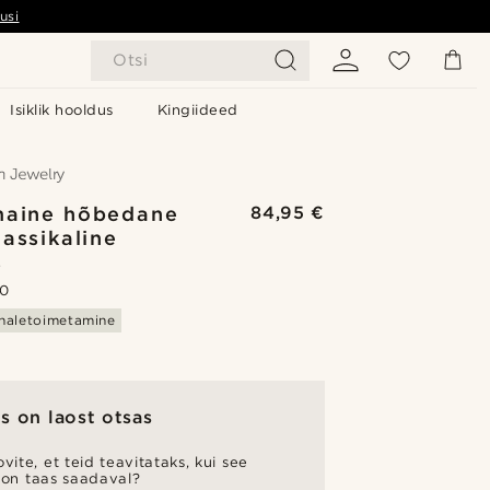
usi
Otsi
Isiklik hooldus
Kingiideed
maine hõbedane
84,95 €
lassikaline
s
.0
haletoimetamine
s on laost otsas
vite, et teid teavitataks, kui see
 on taas saadaval?