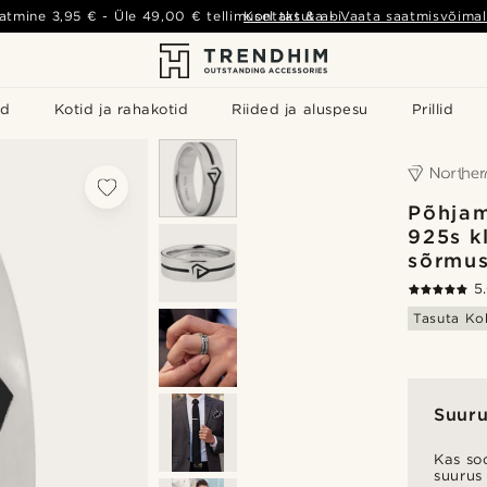
atmine
3,95 €
- Üle
49,00 €
tellimusel tasuta
Kontakt & abi
-
Vaata saatmisvõimal
id
Kotid ja rahakotid
Riided ja aluspesu
Prillid
Põhja
925s k
sõrmu
5
Tasuta Ko
Suuru
Kas soo
suurus