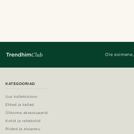
Ole esimene,
KATEGOORIAD
Uus kollektsioon
Ehted ja kellad
Ülikonna aksessuaarid
Kotid ja rahakotid
Riided ja aluspesu