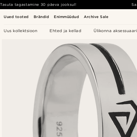
Tasuta tagastamine 30 päeva jooksul!
Sa
Uued tooted
Brändid
Enimmüüdud
Archive Sale
Uus kollektsioon
Ehted ja kellad
Ülikonna aksessuaar