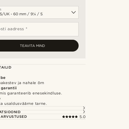
s
sti aadress *
TEAVITA MIND
AILID
õbe
uakestev ja nahale õrn
 garantii
 mis garanteerib enesekindluse.
e
e ja usaldusväärne tarne.
S
ATSIOONID
E ARVUSTUSED
5.0