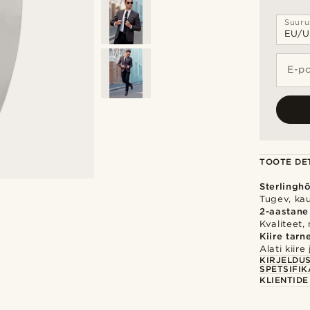
Suuru
E-po
TOOTE DET
Sterlingh
Tugev, ka
2-aastane
Kvaliteet,
Kiire tarn
Alati kiir
KIRJELDU
SPETSIFIK
KLIENTID