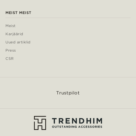
MEIST MEIST
Meist
Karjäärid
Uued artiklid
Press
CSR
Trustpilot