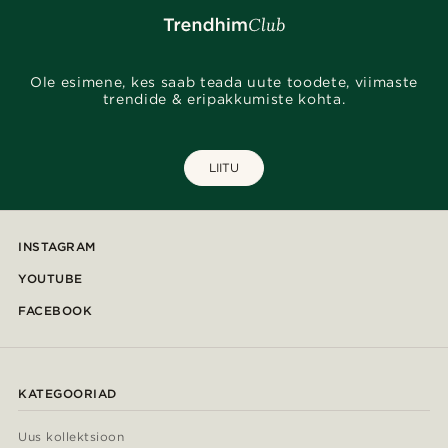
Ole esimene, kes saab teada uute toodete, viimaste
trendide & eripakkumiste kohta.
LIITU
INSTAGRAM
YOUTUBE
FACEBOOK
KATEGOORIAD
Uus kollektsioon