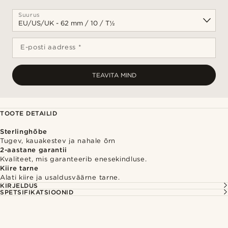
Suurus
E-posti aadress *
TEAVITA MIND
TOOTE DETAILID
Sterlinghõbe
Tugev, kauakestev ja nahale õrn
2-aastane garantii
Kvaliteet, mis garanteerib enesekindluse.
Kiire tarne
Alati kiire ja usaldusväärne tarne.
KIRJELDUS
SPETSIFIKATSIOONID