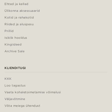
Ehted ja kellad
Ülikonna aksessuaarid
Kotid ja rahakotid
Riided ja aluspesu
Prillid
Isiklik hooldus
Kingiideed
Archive Sale
KLIENDITUGI
KKK
Loo tagastus
Vaata kohaletoimetamise võimalusi
Väljavõtmine
Võta meiega ühendust