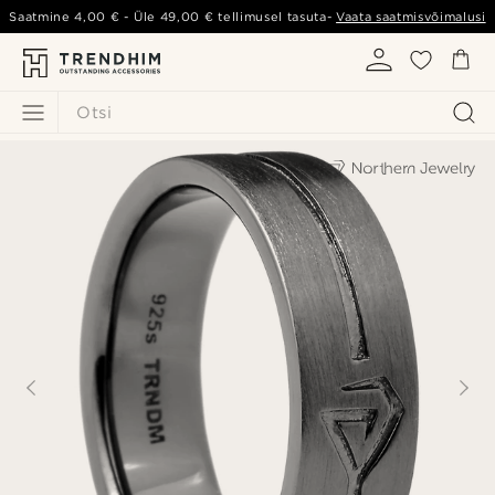
Saatmine
4,00 €
- Üle
49,00 €
tellimusel tasuta-
Vaata saatmisvõimalusi
Otsi