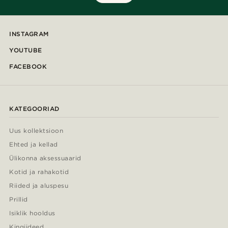
INSTAGRAM
YOUTUBE
FACEBOOK
KATEGOORIAD
Uus kollektsioon
Ehted ja kellad
Ülikonna aksessuaarid
Kotid ja rahakotid
Riided ja aluspesu
Prillid
Isiklik hooldus
Kingiideed