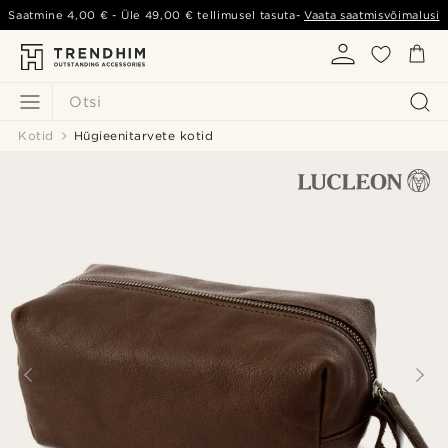
Saatmine
4,00 €
- Üle
49,00 €
tellimusel tasuta-
Vaata saatmisvõimalusi
Otsi
Kotid
Hügieenitarvete kotid