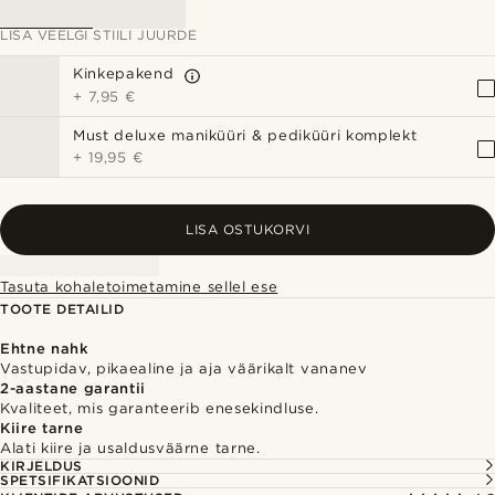
LISA VEELGI STIILI JUURDE
Kinkepakend
+
7,95 €
Must deluxe maniküüri & pediküüri komplekt
+
19,95 €
LISA OSTUKORVI
Tasuta kohaletoimetamine sellel ese
TOOTE DETAILID
Ehtne nahk
Vastupidav, pikaealine ja aja väärikalt vananev
2-aastane garantii
Kvaliteet, mis garanteerib enesekindluse.
Kiire tarne
Alati kiire ja usaldusväärne tarne.
KIRJELDUS
SPETSIFIKATSIOONID