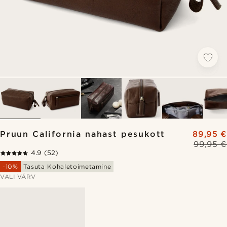
Pruun California nahast pesukott
89,95 €
99,95 €
4.9
(52)
-10%
Tasuta Kohaletoimetamine
VALI VÄRV