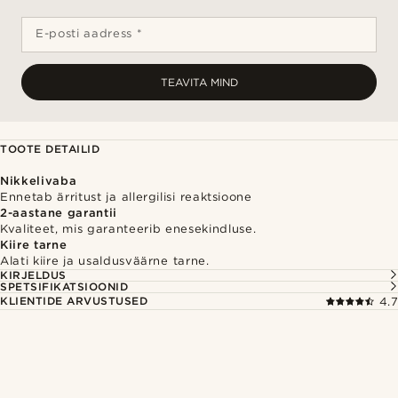
E-posti aadress *
TEAVITA MIND
TOOTE DETAILID
Nikkelivaba
Ennetab ärritust ja allergilisi reaktsioone
2-aastane garantii
Kvaliteet, mis garanteerib enesekindluse.
Kiire tarne
Alati kiire ja usaldusväärne tarne.
KIRJELDUS
SPETSIFIKATSIOONID
KLIENTIDE ARVUSTUSED
4.7