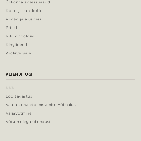
Ülikonna aksessuaarid
Kotid ja rahakotid
Riided ja aluspesu
Prillid
Isiklik hooldus
Kingiideed
Archive Sale
KLIENDITUGI
KKK
Loo tagastus
Vaata kohaletoimetamise võimalusi
Väljavõtmine
Võta meiega ühendust