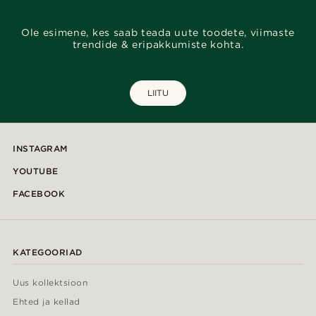
Ole esimene, kes saab teada uute toodete, viimaste
trendide & eripakkumiste kohta.
LIITU
INSTAGRAM
YOUTUBE
FACEBOOK
KATEGOORIAD
Uus kollektsioon
Ehted ja kellad