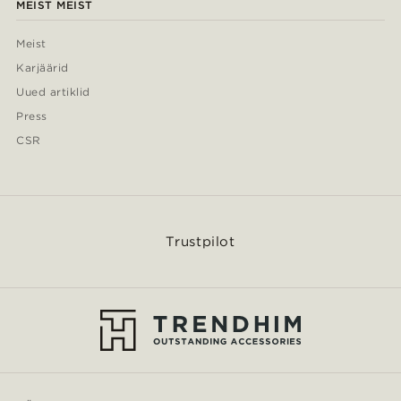
MEIST MEIST
Meist
Karjäärid
Uued artiklid
Press
CSR
Trustpilot