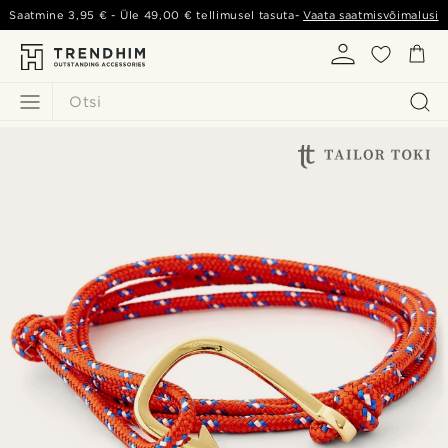
Saatmine
3,95 €
- Üle
49,00 €
tellimusel tasuta-
Vaata saatmisvõimalusi
Otsi