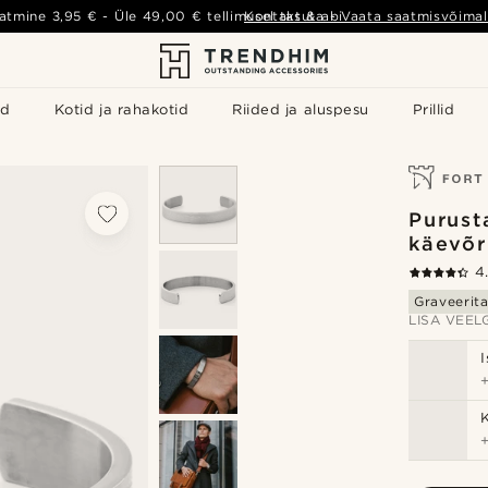
atmine
3,95 €
- Üle
49,00 €
tellimusel tasuta
Kontakt & abi
-
Vaata saatmisvõimal
id
Kotid ja rahakotid
Riided ja aluspesu
Prillid
Purust
käevõr
4
Graveerit
LISA VEELG