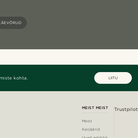
KÄEVÕRUD
miste kohta.
LIITU
MEIST MEIST
Trustpilot
Meist
Karjäärid
Uued artiklid