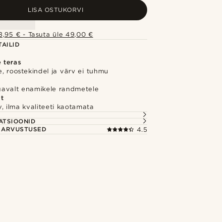
LISA OSTUKORVI
,95 € - Tasuta üle 49,00 €
AILID
e teras
, roostekindel ja värv ei tuhmu
avalt enamikele randmetele
lt
, ilma kvaliteeti kaotamata
S
ATSIOONID
E ARVUSTUSED
4.5