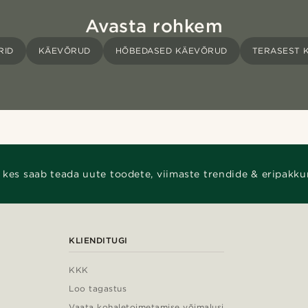
Avasta rohkem
RID
KÄEVÕRUD
HÕBEDASED KÄEVÕRUD
TERASEST 
 kes saab teada uute toodete, viimaste trendide & eripakku
KLIENDITUGI
KKK
Loo tagastus
Vaata kohaletoimetamise võimalusi