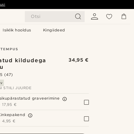
usi
Otsi
Isiklik hooldus
Kingiideed
atud kildudega
34,95 €
u
.5
(47)
av
I STIILI JUURDE
Isikupärastatud graveerimine
+
17,95 €
Kinkepakend
+
4,95 €