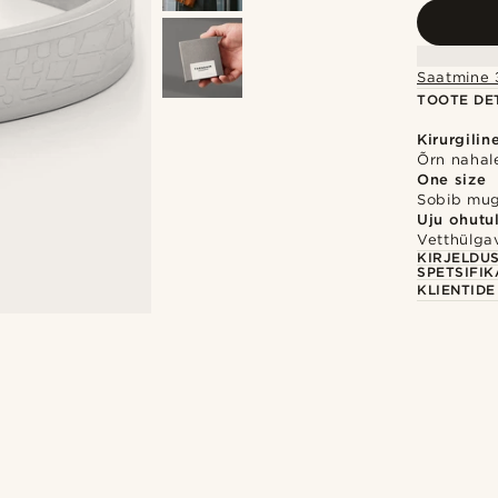
Saatmine 3
TOOTE DET
Kirurgilin
Õrn nahale
One size
Sobib mug
Uju ohutu
Vetthülgav
KIRJELDU
SPETSIFIK
KLIENTID