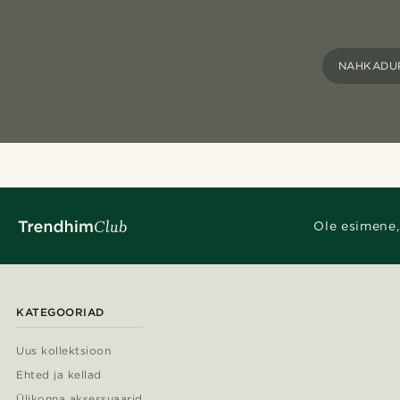
NAHKADU
Ole esimene,
KATEGOORIAD
Uus kollektsioon
Ehted ja kellad
Ülikonna aksessuaarid