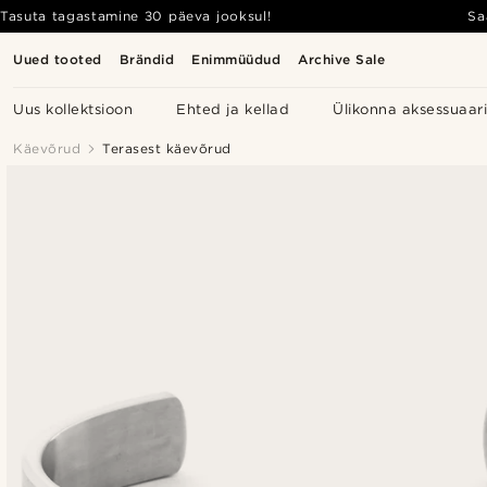
Tasuta tagastamine 30 päeva jooksul!
Sa
Uued tooted
Brändid
Enimmüüdud
Archive Sale
Uus kollektsioon
Ehted ja kellad
Ülikonna aksessuaar
Käevõrud
Terasest käevõrud