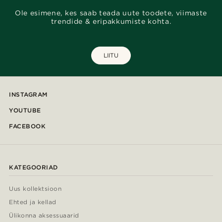
Ole esimene, kes saab teada uute toodete, viimaste
trendide & eripakkumiste kohta.
LIITU
INSTAGRAM
YOUTUBE
FACEBOOK
KATEGOORIAD
Uus kollektsioon
Ehted ja kellad
Ülikonna aksessuaarid