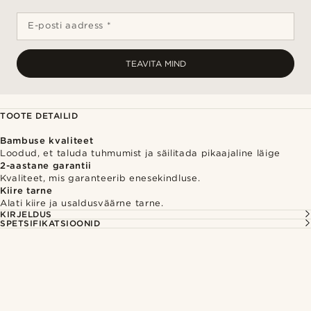
E-posti aadress *
TEAVITA MIND
TOOTE DETAILID
Bambuse kvaliteet
Loodud, et taluda tuhmumist ja säilitada pikaajaline läige
2-aastane garantii
Kvaliteet, mis garanteerib enesekindluse.
Kiire tarne
Alati kiire ja usaldusväärne tarne.
KIRJELDUS
SPETSIFIKATSIOONID