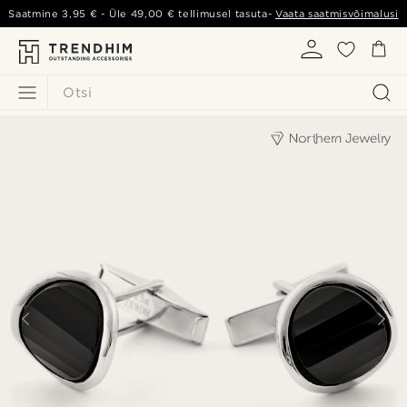
Saatmine
3,95 €
- Üle
49,00 €
tellimusel tasuta-
Vaata saatmisvõimalusi
Otsi