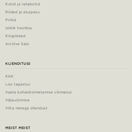
Kotid ja rahakotid
Riided ja aluspesu
Prillid
Isiklik hooldus
Kingiideed
Archive Sale
KLIENDITUGI
KKK
Loo tagastus
Vaata kohaletoimetamise võimalusi
Väljavõtmine
Võta meiega ühendust
MEIST MEIST