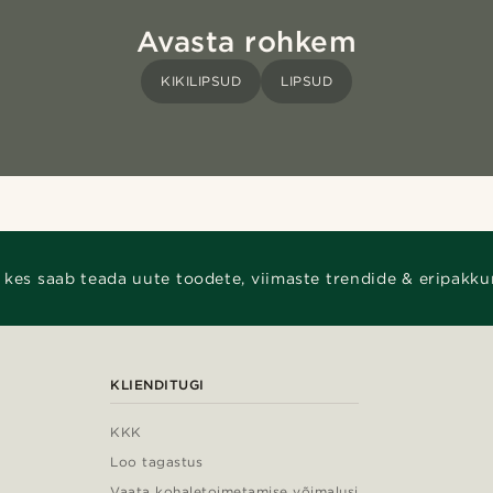
Avasta rohkem
KIKILIPSUD
LIPSUD
 kes saab teada uute toodete, viimaste trendide & eripakku
KLIENDITUGI
KKK
Loo tagastus
Vaata kohaletoimetamise võimalusi