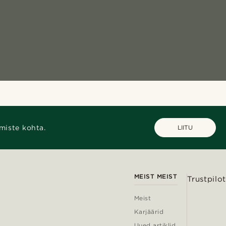
miste kohta.
LIITU
MEIST MEIST
Trustpilot
Meist
Karjäärid
Uued artiklid