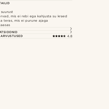
AILID
 suurust
vad, mis ei rebi ega kahjusta su kraed
a teras, mis ei purune ajaga
kaasas
S
ATSIOONID
E ARVUSTUSED
4.8