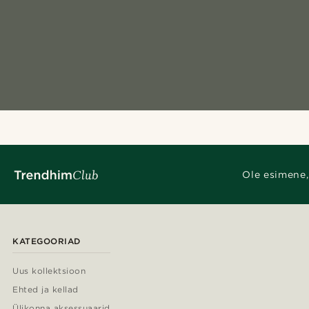
Ole esimene,
KATEGOORIAD
Uus kollektsioon
Ehted ja kellad
Ülikonna aksessuaarid