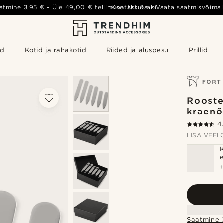
atmine
3,95 €
- Üle
49,00 €
tellimusel tasuta
Kontakt & abi
-
Vaata saatmisvõimal
id
Kotid ja rahakotid
Riided ja aluspesu
Prillid
Rooste
kraenõ
4
LISA VEELG
e
Saatmine 3