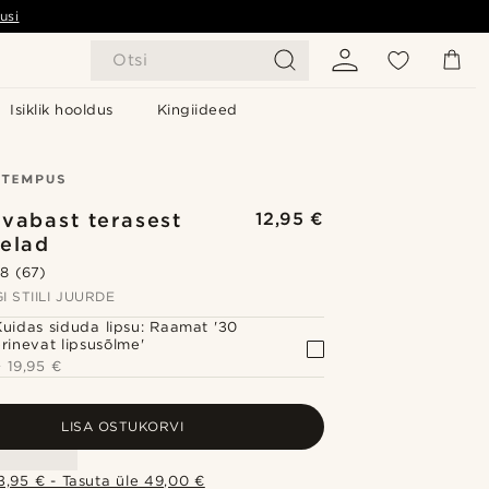
usi
Otsi
Isiklik hooldus
Kingiideed
vabast terasest
12,95 €
elad
.8
(67)
I STIILI JUURDE
Kuidas siduda lipsu: Raamat '30
rinevat lipsusõlme'
+
19,95 €
LISA OSTUKORVI
,95 € - Tasuta üle 49,00 €