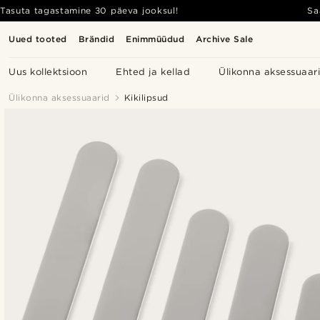
Tasuta tagastamine 30 päeva jooksul!
Sa
Uued tooted
Brändid
Enimmüüdud
Archive Sale
Uus kollektsioon
Ehted ja kellad
Ülikonna aksessuaar
Ülikonna aksessuaarid
Kikilipsud