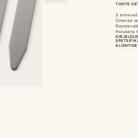
TOOTE DET
3 erinevat
Ümarad ser
Roostevab
Hoiukarp 
KIRJELDU
SPETSIFIK
KLIENTID