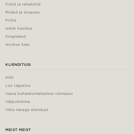
Kotid ja rahakotid
Riided ja aluspesu
Prillid
Isiklik hooldus
Kingiideed
Archive Sale
KLIENDITUGI
KKK
Loo tagastus
Vaata kohaletoimetamise võimalusi
Väljavõtmine
Võta meiega ühendust
MEIST MEIST