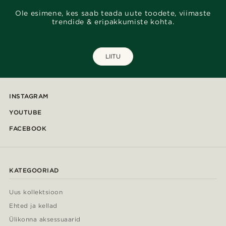
Ole esimene, kes saab teada uute toodete, viimaste
trendide & eripakkumiste kohta.
LIITU
INSTAGRAM
YOUTUBE
FACEBOOK
KATEGOORIAD
Uus kollektsioon
Ehted ja kellad
Ülikonna aksessuaarid