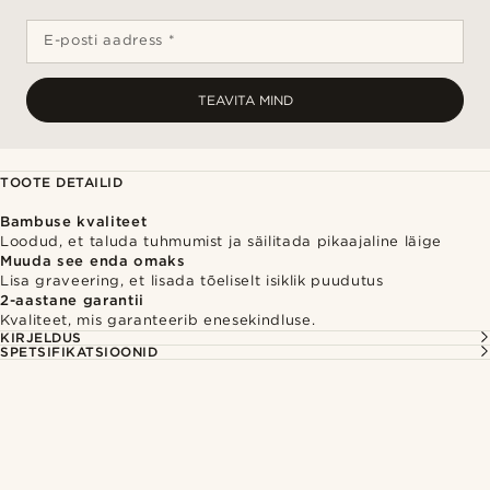
E-posti aadress *
TEAVITA MIND
TOOTE DETAILID
Bambuse kvaliteet
Loodud, et taluda tuhmumist ja säilitada pikaajaline läige
Muuda see enda omaks
Lisa graveering, et lisada tõeliselt isiklik puudutus
2-aastane garantii
Kvaliteet, mis garanteerib enesekindluse.
KIRJELDUS
SPETSIFIKATSIOONID