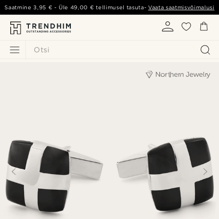
Saatmine
3,95 €
- Üle
49,00 €
tellimusel tasuta-
Vaata saatmisvõimalusi
Otsi