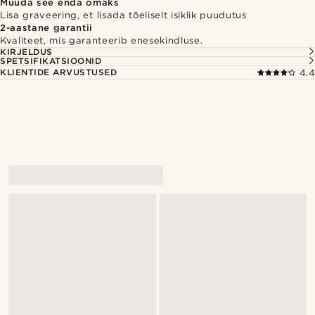
Muuda see enda omaks
Lisa graveering, et lisada tõeliselt isiklik puudutus
2-aastane garantii
Kvaliteet, mis garanteerib enesekindluse.
KIRJELDUS
SPETSIFIKATSIOONID
KLIENTIDE ARVUSTUSED
4.4