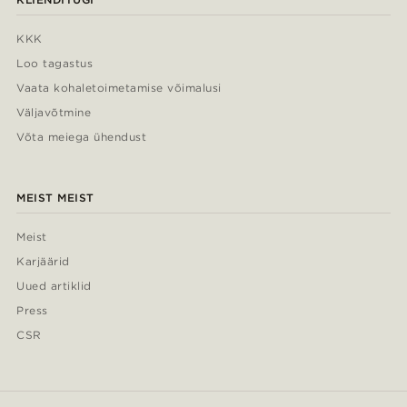
KKK
Loo tagastus
Vaata kohaletoimetamise võimalusi
Väljavõtmine
Võta meiega ühendust
MEIST MEIST
Meist
Karjäärid
Uued artiklid
Press
CSR