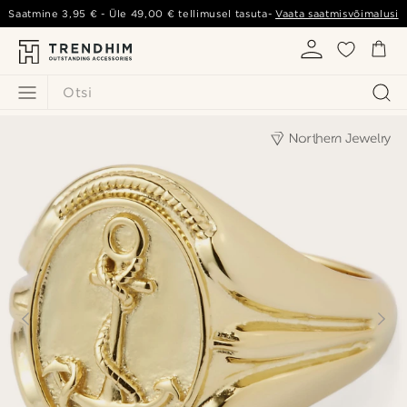
Saatmine
3,95 €
- Üle
49,00 €
tellimusel tasuta-
Vaata saatmisvõimalusi
Otsi