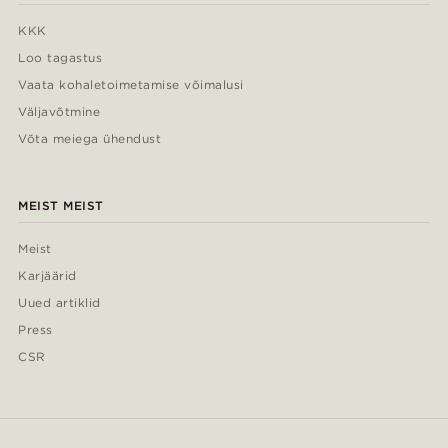
KKK
Loo tagastus
Vaata kohaletoimetamise võimalusi
Väljavõtmine
Võta meiega ühendust
MEIST MEIST
Meist
Karjäärid
Uued artiklid
Press
CSR