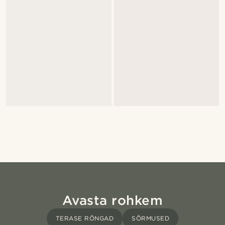
Avasta rohkem
TERASE RÕNGAD
SÕRMUSED