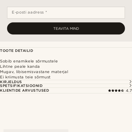
E-posti aadress *
TEAVITA MIND
TOOTE DETAILID
Sobib enamikele sõrmustele
Lihtne peale kanda
Mugav, libisemisvastane materjal
Ei kriimusta teie sõrmust
KIRJELDUS
SPETSIFIKATSIOONID
KLIENTIDE ARVUSTUSED
4.7