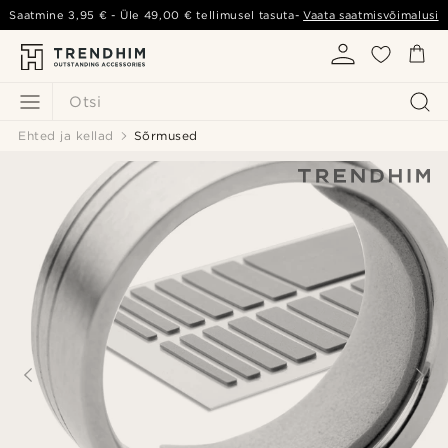
Saatmine
3,95 €
- Üle
49,00 €
tellimusel tasuta-
Vaata saatmisvõimalusi
Otsi
Ehted ja kellad
Sõrmused