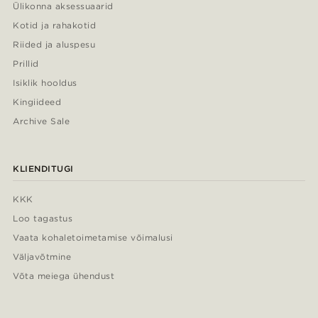
Ülikonna aksessuaarid
Kotid ja rahakotid
Riided ja aluspesu
Prillid
Isiklik hooldus
Kingiideed
Archive Sale
KLIENDITUGI
KKK
Loo tagastus
Vaata kohaletoimetamise võimalusi
Väljavõtmine
Võta meiega ühendust