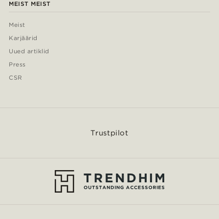
MEIST MEIST
Meist
Karjäärid
Uued artiklid
Press
CSR
Trustpilot