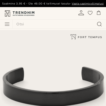
Saatmine
3,95 €
- Üle
49,00 €
tellimusel tasuta-
Vaata saatmisvõimalusi
Otsi