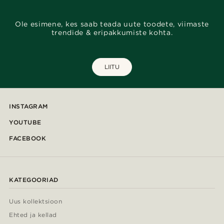
Ole esimene, kes saab teada uute toodete, viimaste
trendide & eripakkumiste kohta.
LIITU
INSTAGRAM
YOUTUBE
FACEBOOK
KATEGOORIAD
Uus kollektsioon
Ehted ja kellad