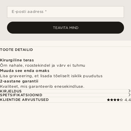
E-posti aadress *
TEAVITA MIND
TOOTE DETAILID
Kirurgiline teras
Õrn nahale, roostekindel ja värv ei tuhmu
Muuda see enda omaks
Lisa graveering, et lisada tõeliselt isiklik puudutus
2-aastane garantii
Kvaliteet, mis garanteerib enesekindluse.
KIRJELDUS
SPETSIFIKATSIOONID
KLIENTIDE ARVUSTUSED
4.4