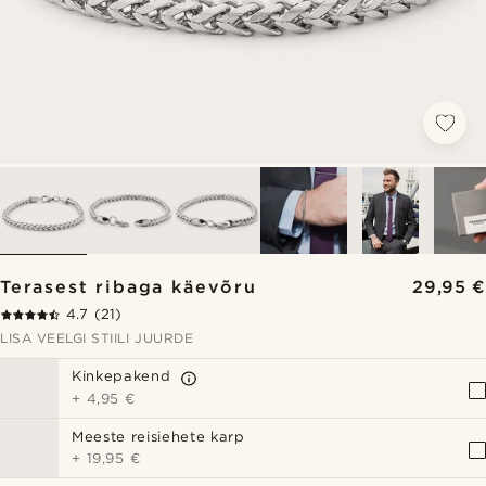
Terasest ribaga käevõru
29,95 €
4.7
(21)
LISA VEELGI STIILI JUURDE
Kinkepakend
+
4,95 €
Meeste reisiehete karp
+
19,95 €