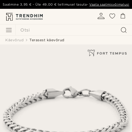
Saatmine
3,95 €
- Üle
49,00 €
tellimusel tasuta-
Vaata saatmisvõimalusi
Otsi
Käevõrud
Terasest käevõrud