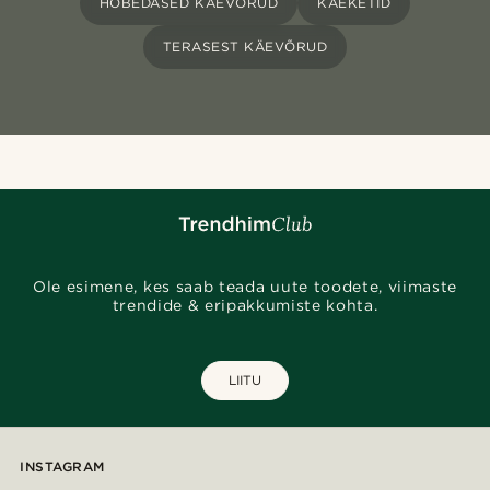
HÕBEDASED KÄEVÕRUD
KÄEKETID
TERASEST KÄEVÕRUD
Ole esimene, kes saab teada uute toodete, viimaste
trendide & eripakkumiste kohta.
LIITU
INSTAGRAM