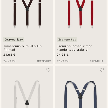
Graveeritav
Graveeritav
Tumepruun Slim Clip-On
Karmiinpunased kitsad
Rihmad
klambritega traksid
24,95 €
24,95 €
24 VÄRVI
TRENDHIM
22 VÄRVI
TRENDHIM