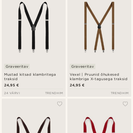
Madala hind
Kõrgeim hind
Graveeritav
Graveeritav
Mustad kitsad klambritega
Vexel | Pruunid õhukesed
traksid
klambriga X-tagusega traksid
24,95 €
24,95 €
24 VÄRVI
TRENDHIM
TRENDHIM