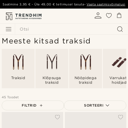
Saatmine
3,95 €
- Üle
49,00 €
tellimusel tasuta-
Vaata saatmisvõimalusi
Otsi
Meeste kitsad traksid
Traksid
Klõpsuga
Nööpidega
Varrukat
traksid
traksid
hoidjad
45 Toodet
FILTRID
SORTEERI
Populaarsed
Uusim