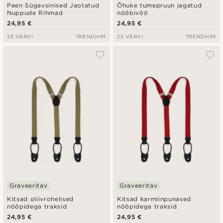
Peen Sügavsinised Jaotatud
Õhuke tumepruun jagatud
Nuppude Rihmad
nööbivöö
24,95 €
24,95 €
25 VÄRVI
TRENDHIM
25 VÄRVI
TRENDHIM
Graveeritav
Graveeritav
Kitsad oliivrohelised
Kitsad karmiinpunased
nööpidega traksid
nööpidega traksid
24,95 €
24,95 €