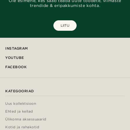
Ole esimene, kes saab teada uute toodete, viimaste
trendide & eripakkumiste kohta.
LIITU
INSTAGRAM
YOUTUBE
FACEBOOK
KATEGOORIAD
Uus kollektsioon
Ehted ja kellad
Ülikonna aksessuaarid
Kotid ja rahakotid