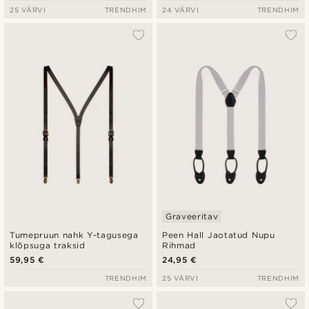
25 VÄRVI
TRENDHIM
24 VÄRVI
TRENDHIM
Graveeritav
Tumepruun nahk Y-tagusega
Peen Hall Jaotatud Nupu
klõpsuga traksid
Rihmad
59,95 €
24,95 €
TRENDHIM
25 VÄRVI
TRENDHIM