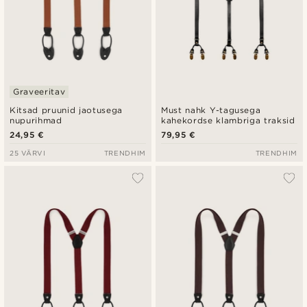
Graveeritav
Kitsad pruunid jaotusega
Must nahk Y-tagusega
nupurihmad
kahekordse klambriga traksid
24,95 €
79,95 €
25 VÄRVI
TRENDHIM
TRENDHIM