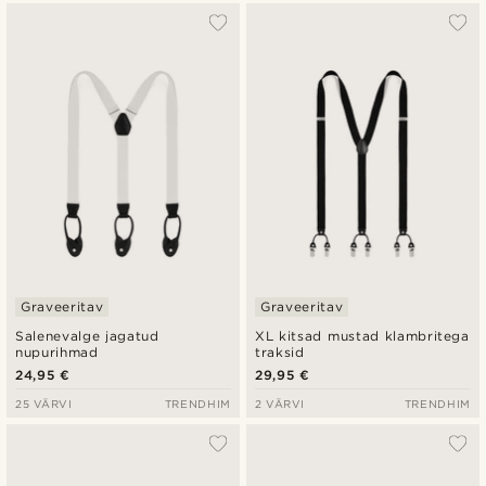
Graveeritav
Graveeritav
Salenevalge jagatud
XL kitsad mustad klambritega
nupurihmad
traksid
24,95 €
29,95 €
25 VÄRVI
TRENDHIM
2 VÄRVI
TRENDHIM