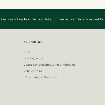
 kes saab teada uute toodete, viimaste trendide & eripakku
KLIENDITUGI
KKK
Loo tagastus
Vaata kohaletoimetamise võimalusi
Väljavõtmine
Võta meiega ühendust