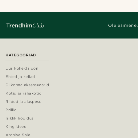
Ole esimene,
KATEGOORIAD
Uus kollektsioon
Ehted ja kellad
Ülikonna aksessuaarid
Kotid ja rahakotid
Riided ja aluspesu
Prillid
Isiklik hooldus
Kingiideed
Archive Sale