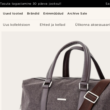
Tasuta tagastamine 30 päeva jooksul!
Sa
Uued tooted
Brändid
Enimmüüdud
Archive Sale
Uus kollektsioon
Ehted ja kellad
Ülikonna aksessuaar