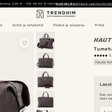
atmine
3,95 €
- Üle
49,00 €
tellimusel tasuta
Kontakt & abi
-
Vaata saatmisvõimal
id
Kotid ja rahakotid
Riided ja aluspesu
Prillid
Tumeha
5
Tasuta Ko
Laost
Kas soo
taas s