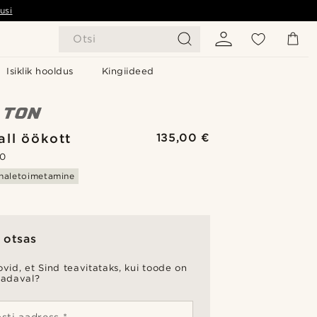
usi
Otsi
Isiklik hooldus
Kingiideed
ll öökott
135,00 €
.0
haletoimetamine
 otsas
vid, et Sind teavitataks, kui toode on
aadaval?