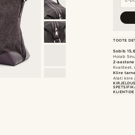
E-po
TOOTE DET
Sobib 15,
Hoiab Sinu
2-aastane
Kvaliteet,
Kiire tarn
Alati kiir
KIRJELDU
SPETSIFIK
KLIENTID