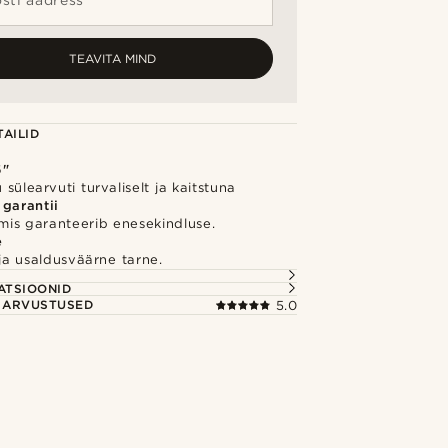
sti aadress *
TEAVITA MIND
AILID
6"
 sülearvuti turvaliselt ja kaitstuna
 garantii
 mis garanteerib enesekindluse.
e
e ja usaldusväärne tarne.
S
ATSIOONID
E ARVUSTUSED
5.0