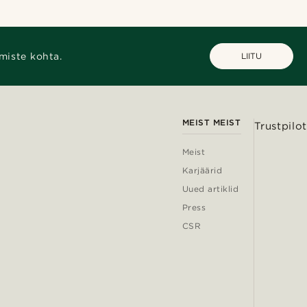
miste kohta.
LIITU
MEIST MEIST
Trustpilot
Meist
Karjäärid
Uued artiklid
Press
CSR