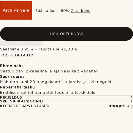
Archive Sale
Säästa kuni -50%
Osta kohe
LISA OSTUKORVI
Saatmine 3,95 € - Tasuta üle 49,00 €
TOOTE DETAILID
Ehtne nahk
Vastupidav, pikaealine ja aja väärikalt vananev
Suur suurus
Mahutab kuni 20 pangakaarti, sularaha ja kviitungeid
Paberraha tasku
Eraldisev sahtel pangatähtedele ja tšekkidele
KIRJELDUS
SPETSIFIKATSIOONID
KLIENTIDE ARVUSTUSED
4.7