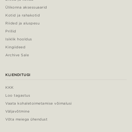
Ülikonna aksessuaarid
Kotid ja rahakotid
Riided ja aluspesu
Prillid
Isiklik hooldus
Kingiideed
Archive Sale
KLIENDITUGI
KKK
Loo tagastus
Vaata kohaletoimetamise võimalusi
Väljavõtmine
Võta meiega ühendust