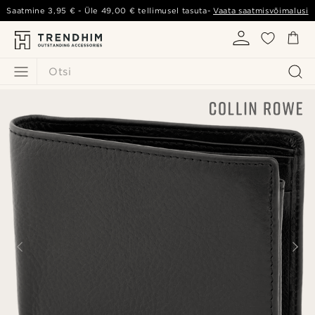
Saatmine
3,95 €
- Üle
49,00 €
tellimusel tasuta-
Vaata saatmisvõimalusi
Otsi