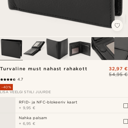
Turvaline must nahast rahakott
32,97 €
54,95 €
4.7
-40%
LISA VEELGI STIILI JUURDE
RFID- ja NFC-blokeeriv kaart
+
9,95 €
Nahka palsam
+
6,95 €