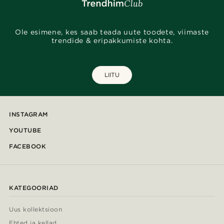
Ole esimene, kes saab teada uute toodete, viimaste
trendide & eripakkumiste kohta.
LIITU
INSTAGRAM
YOUTUBE
FACEBOOK
KATEGOORIAD
Uus kollektsioon
Ehted ja kellad