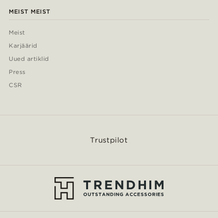
MEIST MEIST
Meist
Karjäärid
Uued artiklid
Press
CSR
Trustpilot