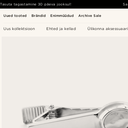
Tasuta tagastamine 30 päeva jooksul!
Sa
Uued tooted
Brändid
Enimmüüdud
Archive Sale
Uus kollektsioon
Ehted ja kellad
Ülikonna aksessuaar