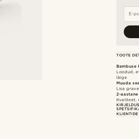
E-po
TOOTE DET
Bambuse k
Loodud, et
läige
Muuda se
Lisa gravee
2-aastane
Kvaliteet,
KIRJELDU
SPETSIFIK
KLIENTID