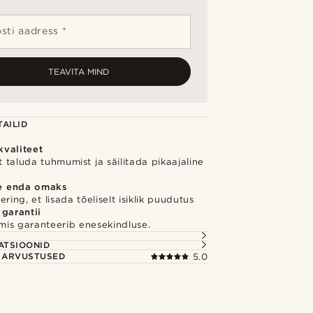
sti aadress *
TEAVITA MIND
AILID
valiteet
 taluda tuhmumist ja säilitada pikaajaline
e enda omaks
ring, et lisada tõeliselt isiklik puudutus
 garantii
 mis garanteerib enesekindluse.
S
ATSIOONID
E ARVUSTUSED
5.0