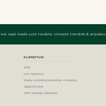
 kes saab teada uute toodete, viimaste trendide & eripakku
KLIENDITUGI
KKK
Loo tagastus
Vaata kohaletoimetamise võimalusi
Väljavõtmine
Võta meiega ühendust