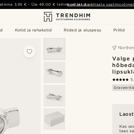
atmine
3,95 €
- Üle
49,00 €
tellimusel tasuta
Kontakt & abi
-
Vaata saatmisvõimal
id
Kotid ja rahakotid
Riided ja aluspesu
Prillid
Valge 
hõbeda
lipsuk
5
Graveerit
Laost
Kas soo
taas s