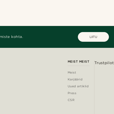
miste kohta.
LIITU
MEIST MEIST
Trustpilot
Meist
Karjäärid
Uued artiklid
Press
CSR