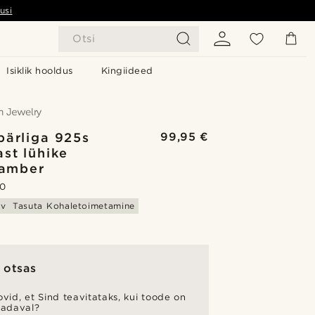
usi
Otsi
Isiklik hooldus
Kingiideed
pärliga 925s
99,95 €
st lühike
lamber
.0
av
Tasuta Kohaletoimetamine
 otsas
vid, et Sind teavitataks, kui toode on
aadaval?