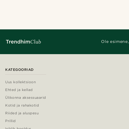
Ole esimene,
KATEGOORIAD
Uus kollektsioon
Ehted ja kellad
Ülikonna aksessuaarid
Kotid ja rahakotid
Riided ja aluspesu
Prillid
Isiklik hooldus