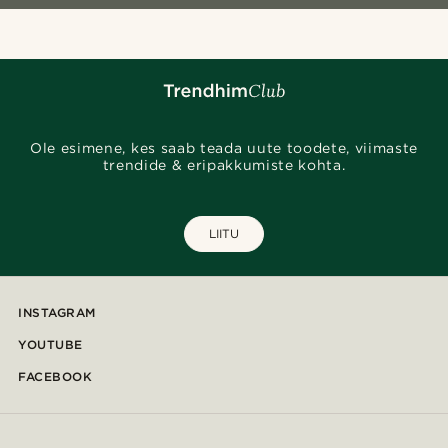
Ole esimene, kes saab teada uute toodete, viimaste
trendide & eripakkumiste kohta.
LIITU
INSTAGRAM
YOUTUBE
FACEBOOK