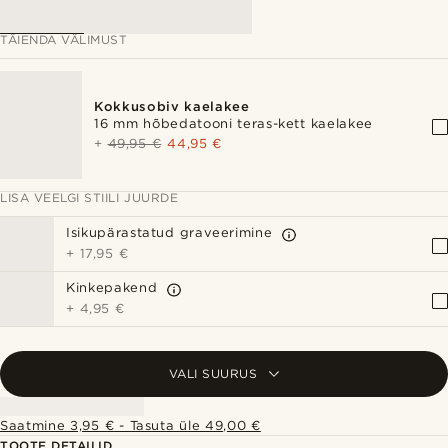
TÄIENDA VÄLIMUST
Kokkusobiv kaelakee
16 mm hõbedatooni teras-kett kaelakee
+
49,95 €
44,95 €
LISA VEELGI STIILI JUURDE
Isikupärastatud graveerimine
+
17,95 €
Kinkepakend
+
4,95 €
VALI SUURUS
Saatmine 3,95 € - Tasuta üle 49,00 €
TOOTE DETAILID