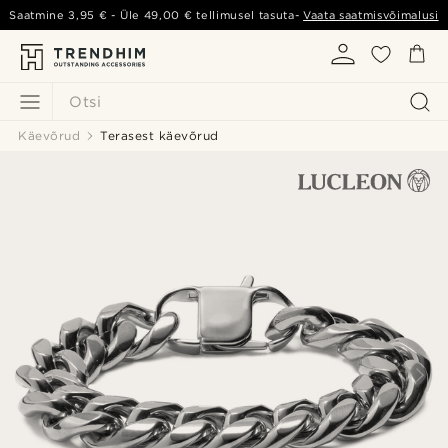
Saatmine
3,95 €
- Üle
49,00 €
tellimusel tasuta-
Vaata saatmisvõimalusi
Otsi
Käevõrud
Terasest käevõrud