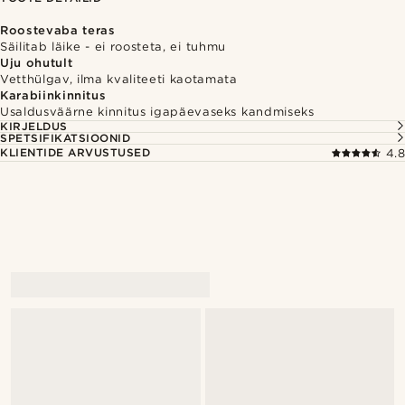
Roostevaba teras
Säilitab läike - ei roosteta, ei tuhmu
Uju ohutult
Vetthülgav, ilma kvaliteeti kaotamata
Karabiinkinnitus
Usaldusväärne kinnitus igapäevaseks kandmiseks
KIRJELDUS
SPETSIFIKATSIOONID
KLIENTIDE ARVUSTUSED
4.8