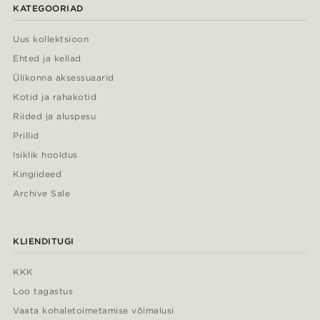
KATEGOORIAD
Uus kollektsioon
Ehted ja kellad
Ülikonna aksessuaarid
Kotid ja rahakotid
Riided ja aluspesu
Prillid
Isiklik hooldus
Kingiideed
Archive Sale
KLIENDITUGI
KKK
Loo tagastus
Vaata kohaletoimetamise võimalusi