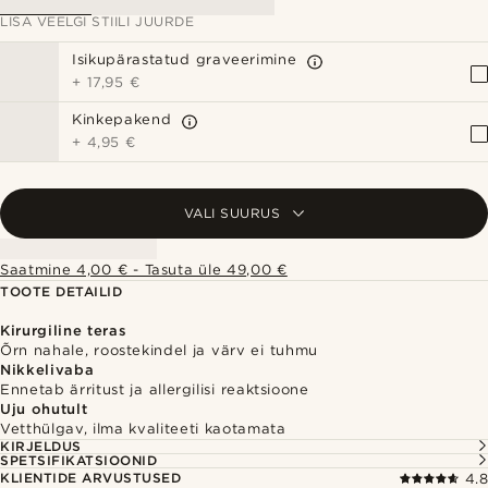
LISA VEELGI STIILI JUURDE
Isikupärastatud graveerimine
+
17,95 €
Kinkepakend
+
4,95 €
VALI SUURUS
Saatmine 4,00 € - Tasuta üle 49,00 €
TOOTE DETAILID
Kirurgiline teras
Õrn nahale, roostekindel ja värv ei tuhmu
Nikkelivaba
Ennetab ärritust ja allergilisi reaktsioone
Uju ohutult
Vetthülgav, ilma kvaliteeti kaotamata
KIRJELDUS
SPETSIFIKATSIOONID
KLIENTIDE ARVUSTUSED
4.8