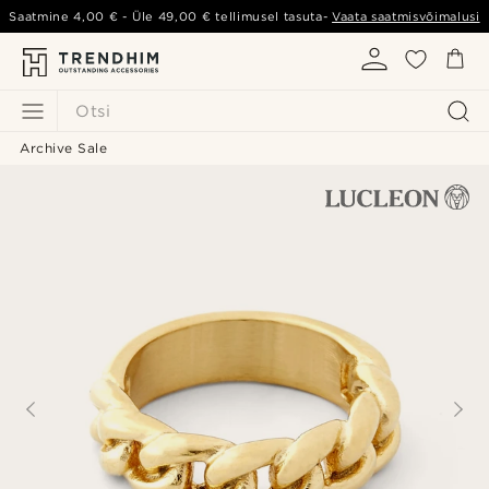
Saatmine
4,00 €
- Üle
49,00 €
tellimusel tasuta-
Vaata saatmisvõimalusi
Otsi
Archive Sale