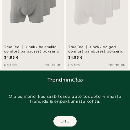
TrueFeel | 3-pakk helehallid
TrueFeel | 3-pakk valged
comfort bambusest bokserid
comfort bambusest bokserid
34,95 €
34,95 €
6 VÄRVI
TRENDHIM
6 VÄRVI
TRENDHIM
Ole esimene, kes saab teada uute toodete, viimaste
trendide & eripakkumiste kohta.
LIITU