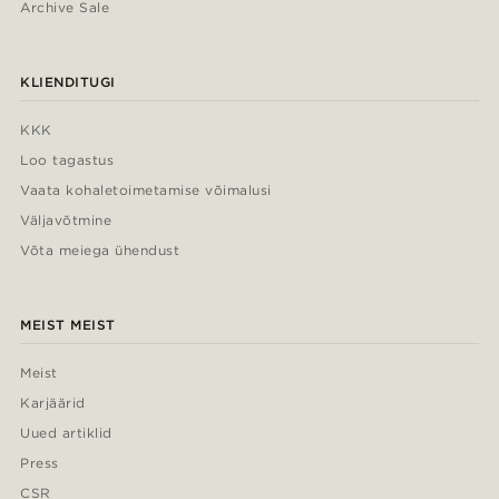
Archive Sale
KLIENDITUGI
KKK
Loo tagastus
Vaata kohaletoimetamise võimalusi
Väljavõtmine
Võta meiega ühendust
MEIST MEIST
Meist
Karjäärid
Uued artiklid
Press
CSR