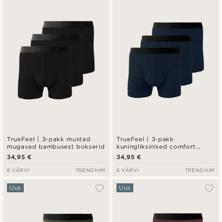
Uusim
Madala hind
Kõrgeim hind
TrueFeel | 3-pakk mustad
TrueFeel | 3-pakk
mugavad bambusest bokserid
kuningliksinised comfort
bambusest bokserid
34,95 €
34,95 €
6 VÄRVI
TRENDHIM
6 VÄRVI
TRENDHIM
Uus
Uus