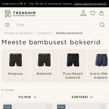
Saatmine
3,95 €
- Üle
49,00 €
tellimusel tasuta-
Vaata saatmisvõimalusi
Otsi
Riided ja aluspesu
Aluspesu
Bambusbokserid
Meeste bambusest bokserid
Aluspesu
Bokserid
Puuvillased
Avara lõik
bokserid
bokserid
6 Toodet
FILTRID
SORTEERI
Populaarsed
Uus
Uus