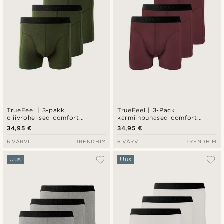
TrueFeel | 3-pakk
TrueFeel | 3-Pack
oliivrohelised comfort
karmiinpunased comfort
bambusest bokserid
bambusest bokserid
34,95 €
34,95 €
6 VÄRVI
TRENDHIM
6 VÄRVI
TRENDHIM
Uus
Uus