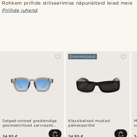
Rohkem prillide stiliseerimise näpunäiteid leiad meie
Prillide juhend
.
Enimmüüdud
Selged-sinised gradiendiga
Klassikalised mustad
M
geomeetrilised sarvraami
päikeseprillid
s
päikeseprillid
34,95 €
24,95 €
3