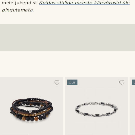
meie juhendist
Kuidas stiilida meeste käevõrusid üle
pingutamata
.
Uus