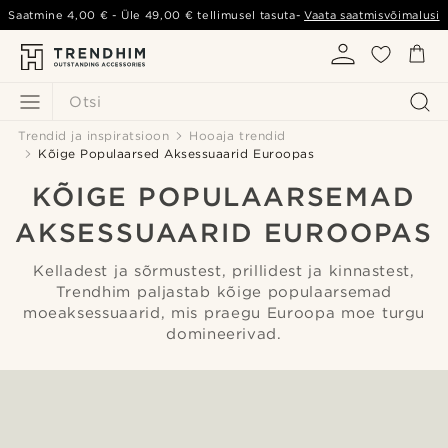
Saatmine
4,00 €
- Üle
49,00 €
tellimusel tasuta-
Vaata saatmisvõimalusi
Otsi
Trendid ja inspiratsioon
Hooaja trendid
Kõige Populaarsed Aksessuaarid Euroopas
KÕIGE POPULAARSEMAD
AKSESSUAARID EUROOPAS
Kelladest ja sõrmustest, prillidest ja kinnastest,
Trendhim paljastab kõige populaarsemad
moeaksessuaarid, mis praegu Euroopa moe turgu
domineerivad.