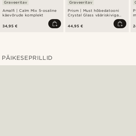
Graveeritav
Graveeritav
Amalfi | Calm Mix 5-osaline
Prism | Must hõbedatooni
P
käevõrude komplekt
Crystal Glass vääriskiviga
m
käevõru
k
34,95 €
44,95 €
2
PÄIKESEPRILLID