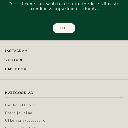
Ole esimene, kes saab teada uute toodete, viimaste
trendide & eripakkumiste kohta.
LIITU
INSTAGRAM
YOUTUBE
FACEBOOK
KATEGOORIAD
Uus kollektsioon
Ehted ja kellad
Ülikonna aksessuaarid