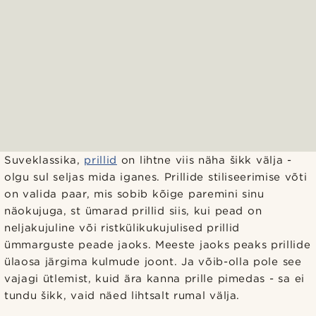
Suveklassika,
prillid
on lihtne viis näha šikk välja -
olgu sul seljas mida iganes. Prillide stiliseerimise võti
on valida paar, mis sobib kõige paremini sinu
näokujuga, st ümarad prillid siis, kui pead on
neljakujuline või ristkülikukujulised prillid
ümmarguste peade jaoks. Meeste jaoks peaks prillide
ülaosa järgima kulmude joont. Ja võib-olla pole see
vajagi ütlemist, kuid ära kanna prille pimedas - sa ei
tundu šikk, vaid näed lihtsalt rumal välja.