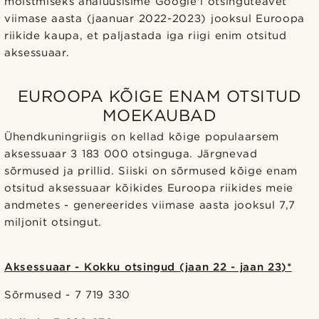
mõistmiseks analüüsisime Google'i otsinguteavet
viimase aasta (jaanuar 2022-2023) jooksul Euroopa
riikide kaupa, et paljastada iga riigi enim otsitud
aksessuaar.
EUROOPA KÕIGE ENAM OTSITUD
MOEKAUBAD
Ühendkuningriigis on kellad kõige populaarsem
aksessuaar 3 183 000 otsinguga. Järgnevad
sõrmused ja prillid. Siiski on sõrmused kõige enam
otsitud aksessuaar kõikides Euroopa riikides meie
andmetes - genereerides viimase aasta jooksul 7,7
miljonit otsingut.
Aksessuaar - Kokku otsingud (jaan 22 - jaan 23)*
Sõrmused - 7 719 330