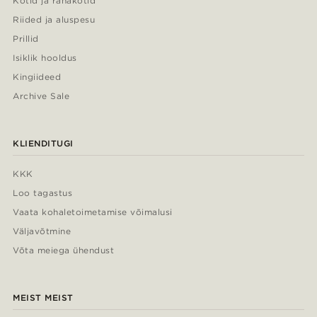
Kotid ja rahakotid
Riided ja aluspesu
Prillid
Isiklik hooldus
Kingiideed
Archive Sale
KLIENDITUGI
KKK
Loo tagastus
Vaata kohaletoimetamise võimalusi
Väljavõtmine
Võta meiega ühendust
MEIST MEIST