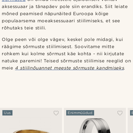
aksessuaar ja tänapäev pole siin erandiks. Siit leiate
mõned peamised näpunäited Euroopa kõige
populaarsema moeaksessuaari stiilimiseks, et see
rõhutaks teie stiili.
Olge peen või olge vägev, keskel pole midagi, kui
räägime sõrmuste stiilimisest. Soovitame mitte
rohkem kui kolme sõrmust käe kohta - nii kirjutate
natuke paremini! Teised sõrmuste stiilimise reeglid on
meie
4 stiilinõuannet meeste sõrmuste kandmiseks
.
Uus
Enimmüüdud