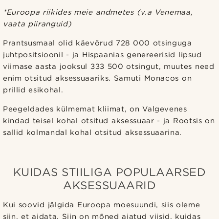
*Euroopa riikides meie andmetes (v.a Venemaa,
vaata piiranguid)
Prantsusmaal olid käevõrud 728 000 otsinguga
juhtpositsioonil - ja Hispaanias genereerisid lipsud
viimase aasta jooksul 333 500 otsingut, muutes need
enim otsitud aksessuaariks. Samuti Monacos on
prillid esikohal.
Peegeldades külmemat kliimat, on Valgevenes
kindad teisel kohal otsitud aksessuaar - ja Rootsis on
sallid kolmandal kohal otsitud aksessuaarina.
KUIDAS STIILIGA POPULAARSED
AKSESSUAARID
Kui soovid jälgida Euroopa moesuundi, siis oleme
siin, et aidata. Siin on mõned ajatud viisid, kuidas