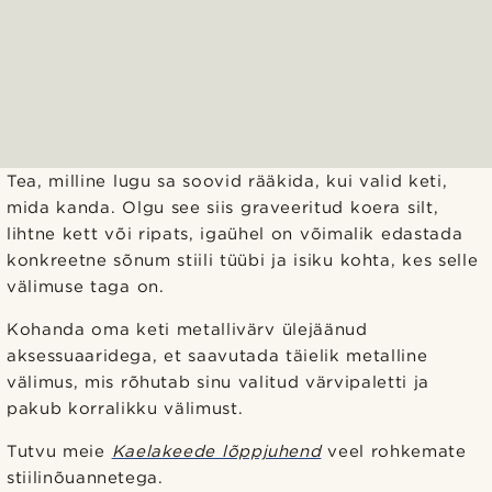
Tea, milline lugu sa soovid rääkida, kui valid keti,
mida kanda. Olgu see siis graveeritud koera silt,
lihtne kett või ripats, igaühel on võimalik edastada
konkreetne sõnum stiili tüübi ja isiku kohta, kes selle
välimuse taga on.
Kohanda oma keti metallivärv ülejäänud
aksessuaaridega, et saavutada täielik metalline
välimus, mis rõhutab sinu valitud värvipaletti ja
pakub korralikku välimust.
Tutvu meie
Kaelakeede lõppjuhend
veel rohkemate
stiilinõuannetega.