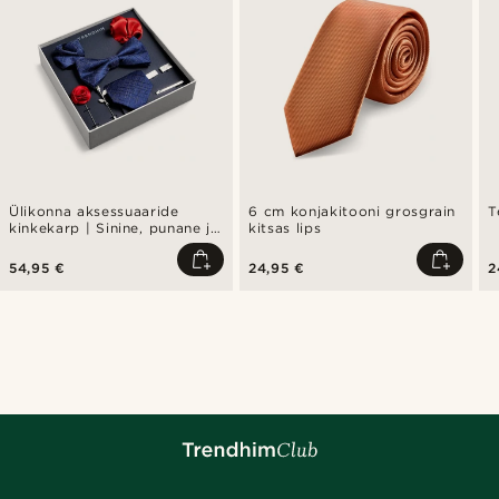
Ülikonna aksessuaaride
6 cm konjakitooni grosgrain
T
kinkekarp | Sinine, punane ja
kitsas lips
hõbedatooni komplekt
54,95 €
24,95 €
2