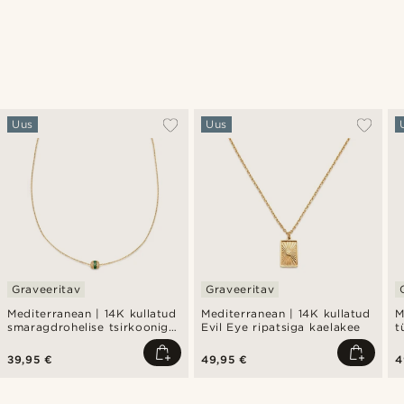
Uus
Uus
Graveeritav
Graveeritav
Mediterranean | 14K kullatud
Mediterranean | 14K kullatud
M
smaragdrohelise tsirkooniga
Evil Eye ripatsiga kaelakee
t
pavé tünnikujulise ripatsiga
m
kaelakee
39,95 €
49,95 €
4