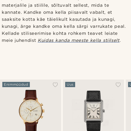
materjalile ja stiilile, sõltuvalt sellest, mida te
kannate. Kandke oma kella piisavalt vabalt, et
saaksite kotta käe täielikult kasutada ja kunagi,
kunagi, ärge kandke oma kella särgi varrukate peal.
Kellade stiliseerimise kohta rohkem teavet leiate
meie juhendist
Kuidas kanda meeste kella stiilselt
.
Enimmüüdud
Uus