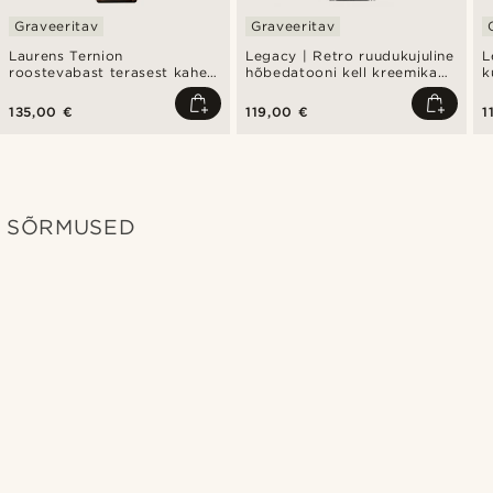
Graveeritav
Graveeritav
Laurens Ternion
Legacy | Retro ruudukujuline
L
roostevabast terasest kahe
hõbedatooni kell kreemika
k
ajatsooni käekell
rooma numbritega
r
sihverplaadi ja musta
s
135,00 €
119,00 €
1
nahkrihmaga
n
SÕRMUSED