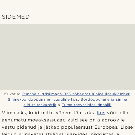
SIDEMED
Kuvatud
Punane tiigrisilmaga 925 hõbedast lühike lipsuklamber
,
Sinine-bordoopunane ruuduline lips
,
Bordoopunane ja sinine
siidist taskurätik
&
Tume taevasinine rinnalill
Viimaseks, kuid mitte vähem tähtsaks.
lips
võib olla
aegumatu moeaksessuaar, kuid see on ajaproovile
vastu pidanud ja jätkab populaarsust Euroopas. Lipse
leidub erinevates stiilides, värvides, pikkustes ja