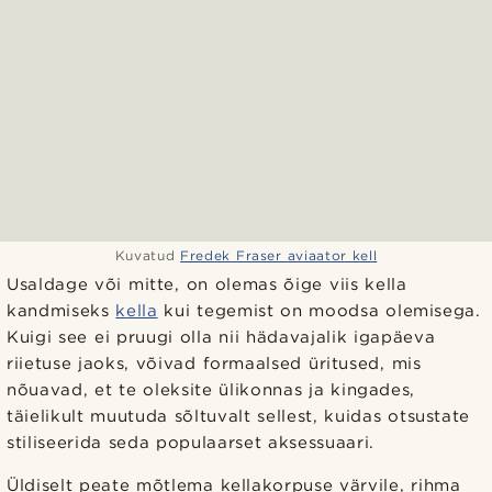
Kuvatud
Fredek Fraser aviaator kell
Usaldage või mitte, on olemas õige viis kella
kandmiseks
kella
kui tegemist on moodsa olemisega.
Kuigi see ei pruugi olla nii hädavajalik igapäeva
riietuse jaoks, võivad formaalsed üritused, mis
nõuavad, et te oleksite ülikonnas ja kingades,
täielikult muutuda sõltuvalt sellest, kuidas otsustate
stiliseerida seda populaarset aksessuaari.
Üldiselt peate mõtlema kellakorpuse värvile, rihma