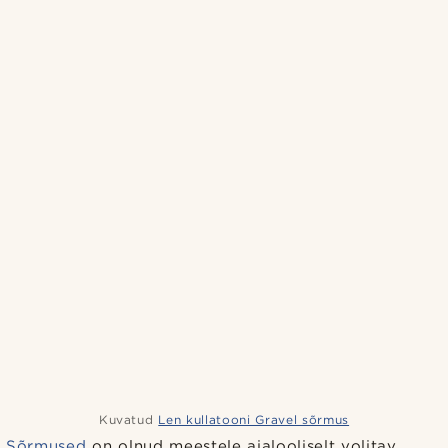
Kuvatud
Len kullatooni Gravel sõrmus
Sõrmused
on olnud meestele ajalooliselt volitav