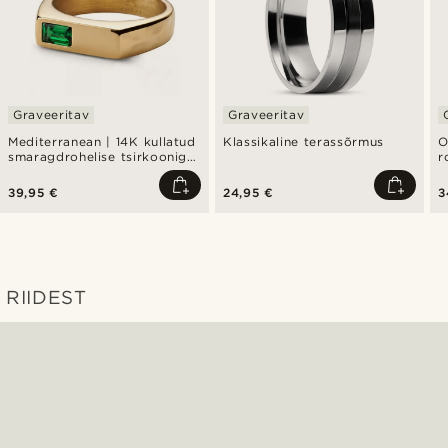
Graveeritav
Graveeritav
Mediterranean | 14K kullatud
Klassikaline terassõrmus
O
smaragdrohelise tsirkooniga
r
pitsat-sõrmus
k
39,95 €
24,95 €
3
RIIDEST