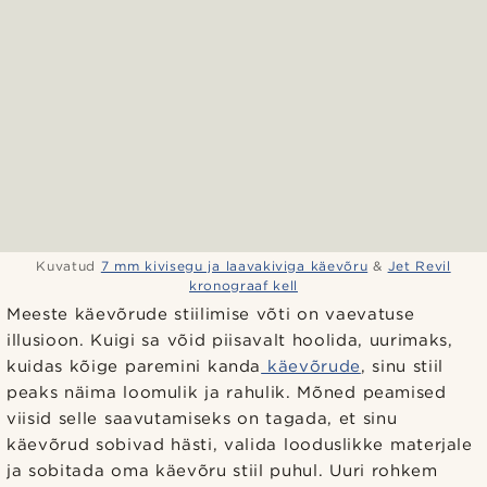
Kuvatud
7 mm kivisegu ja laavakiviga käevõru
&
Jet Revil
kronograaf kell
Meeste käevõrude stiilimise võti on vaevatuse
illusioon. Kuigi sa võid piisavalt hoolida, uurimaks,
kuidas kõige paremini kanda
käevõrude
, sinu stiil
peaks näima loomulik ja rahulik. Mõned peamised
viisid selle saavutamiseks on tagada, et sinu
käevõrud sobivad hästi, valida looduslikke materjale
ja sobitada oma käevõru stiil puhul. Uuri rohkem