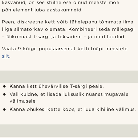
kasvanud, on see stiilne ese olnud meeste moe
põhielement juba aastakümneid.
Peen, diskreetne kett võib tähelepanu tõmmata ilma
liiga silmatorkav olemata. Kombineeri seda millegagi
– ülikonnast t-särgi ja teksadeni – ja oled loodud.
Vaata 9 kõige populaarsemat ketti tüüpi meestele
siit
.
Kanna kett ühevärvilise T-särgi peale.
Vali kuldne, et lisada luksuslik nüanss mugavale
välimusele.
Kanna õhukesi kette koos, et luua kihiline välimus.