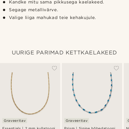
Kandke mitu sama pikkusega kaelakeed.
Segage metallivärve.
Valige liiga mahukad teie kehakujule.
UURIGE PARIMAD KETTKAELAKEED
Graveeritav
Graveeritav
Essentials | 2 mm kullatooni
Prism | Sinine hõbedatooni
N