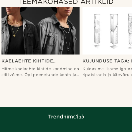
TEEMAKOHASED ARTIKLID
KAELAEHTE KIHTIDE
KUJUNDUSE TAGA: 
KANDMINE - LÕPLIK JUHEND
DETAILIDE LISAMIN
Mitme kaelaehte kihtide kandmine on
Kuidas me lisame iga Ar
MEESTELE - TRENDHIM
RIPATSITELE JA
stiilivõime. Õpi peenetunde kohta ja
ripatsikaela ja käevõru
KÄEVÕRUDELE - T
kuidas mitte üle pingutada.
käigus peeneid detaile 
kujunduskavanditest ja 
joonistusest kuni valmis