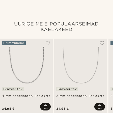
UURIGE MEIE POPULAARSEIMAD
KAELAKEED
Enimmüüdud
Graveeritav
Graveeritav
4 mm hõbedatooni kaelakett
2 mm hõbedatooni kaelakett
2
34,95 €
34,95 €
3