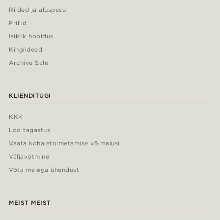
Riided ja aluspesu
Prillid
Isiklik hooldus
Kingiideed
Archive Sale
KLIENDITUGI
KKK
Loo tagastus
Vaata kohaletoimetamise võimalusi
Väljavõtmine
Võta meiega ühendust
MEIST MEIST