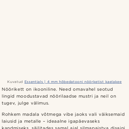
Kuvatud
Essentials | 4 mm hõbedatooni nöörketist kaelakee
Nöörikett on ikooniline. Need omavahel seotud
lingid moodustavad nöörilaadse mustri ja neil on
tugev, julge välimus.
Rohkem madala võtmega vibe jaoks vali väiksemaid
laiusid ja metalle – ideaalne igapäevaseks
kandmiseks, säilitades samal ajal silmapaistva disaini.