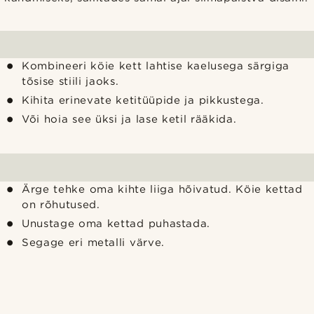
Kombineeri köie kett lahtise kaelusega särgiga
tõsise stiili jaoks.
Kihita erinevate ketitüüpide ja pikkustega.
Või hoia see üksi ja lase ketil rääkida.
Ärge tehke oma kihte liiga hõivatud. Köie kettad
on rõhutused.
Unustage oma kettad puhastada.
Segage eri metalli värve.