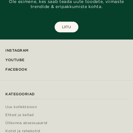
Ole esimene, kes saab teada uute toodete, viimaste
trendide & eripakkumiste kohta.
LIITU
INSTAGRAM
YOUTUBE
FACEBOOK
KATEGOORIAD
Uus kollektsioon
Ehted ja kellad
Ülikonna aksessuaarid
Kotid ja rahakotid