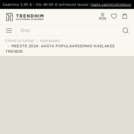
Saatmine
3,95 €
- Üle
49,00 €
tellimusel tasuta-
Vaata saatmisvõimalusi
Otsi
Ehted ja kellad
Kaelakeed
MEESTE 2024. AASTA POPULAARSEIMAD KAELAKEE
TRENDID