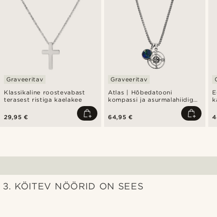
Graveeritav
Graveeritav
Klassikaline roostevabast
Atlas | Hõbedatooni
E
terasest ristiga kaelakee
kompassi ja asurmalahiidiga
k
ripatskaelakee
29,95 €
64,95 €
4
3. KÖITEV NÖÖRID ON SEES