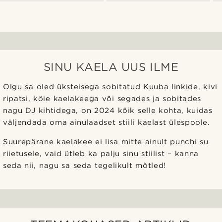
SINU KAELA UUS ILME
Olgu sa oled üksteisega sobitatud Kuuba linkide, kivi
ripatsi, köie kaelakeega või segades ja sobitades
nagu DJ kihtidega, on 2024 kõik selle kohta, kuidas
väljendada oma ainulaadset stiili kaelast ülespoole.
Suurepärane kaelakee ei lisa mitte ainult punchi su
riietusele, vaid ütleb ka palju sinu stiilist – kanna
seda nii, nagu sa seda tegelikult mõtled!