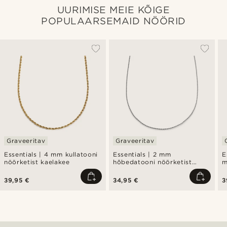
UURIMISE MEIE KÕIGE
POPULAARSEMAID NÖÖRID
Graveeritav
Graveeritav
Essentials | 4 mm kullatooni
Essentials | 2 mm
E
nöörketist kaelakee
hõbedatooni nöörketist
m
kaelakee
39,95 €
34,95 €
3