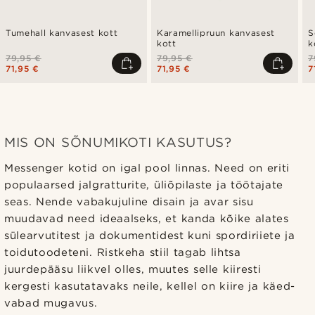
Tumehall kanvasest kott
Karamellipruun kanvasest
S
kott
k
79,95 €
79,95 €
7
71,95 €
71,95 €
7
MIS ON SÕNUMIKOTI KASUTUS?
Messenger kotid on igal pool linnas. Need on eriti
populaarsed jalgratturite, üliõpilaste ja töötajate
seas. Nende vabakujuline disain ja avar sisu
muudavad need ideaalseks, et kanda kõike alates
sülearvutitest ja dokumentidest kuni spordiriiete ja
toidutoodeteni. Ristkeha stiil tagab lihtsa
juurdepääsu liikvel olles, muutes selle kiiresti
kergesti kasutatavaks neile, kellel on kiire ja käed-
vabad mugavus.