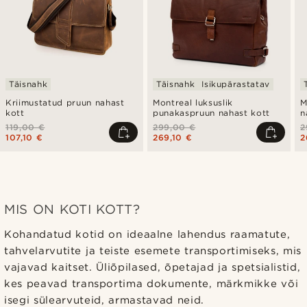
Täisnahk
Täisnahk
Isikupärastatav
Kriimustatud pruun nahast
Montreal luksuslik
M
kott
punakaspruun nahast kott
n
119,00 €
299,00 €
2
107,10 €
269,10 €
2
MIS ON KOTI KOTT?
Kohandatud kotid on ideaalne lahendus raamatute,
tahvelarvutite ja teiste esemete transportimiseks, mis
vajavad kaitset. Üliõpilased, õpetajad ja spetsialistid,
kes peavad transportima dokumente, märkmikke või
isegi sülearvuteid, armastavad neid.