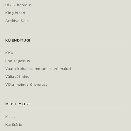
Isiklik hooldus
Kingiideed
Archive Sale
KLIENDITUGI
KKK
Loo tagastus
Vaata kohaletoimetamise võimalusi
Väljavõtmine
Võta meiega ühendust
MEIST MEIST
Meist
Karjäärid