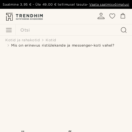
Saatmine
3,95 €
- Üle
49,00 €
tellimusel tasuta-
Vaata saatmisvõimalusi
Otsi
Kotid ja rahakotid
Kotid
Mis on erinevus ristiülekande ja messenger-koti vahel?