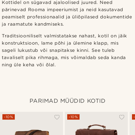
Kottidel on sügavad ajaloolised juured. Need
pärinevad Rooma impeeriumist ja neid kasutavad
peamiselt professionaalid ja üliõpilased dokumentide
ja raamatute kandmiseks.
Traditsiooniliselt valmistatakse nahast, kotil on jäik
konstruktsioon, lame põhi ja ülemine klapp, mis
sageli lukustub või snapitakse kinni. See tuleb
tavaliselt pika rihmaga, mis võimaldab seda kanda
ning üle keha või õlal.
PARIMAD MÜÜDID KOTID
-10%
-10%