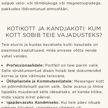
sulgub velo- või tõmblukuga või magnetnupudega,
pakkudes lõdvestunud atmosfääri.
KOTIKOTT JA KANDJAKOTI: KUM
KOTT SOBIB TEIE VAJADUSTEKS?
Teie eluviis ja kuidas kavatsete kotti kasutada on
peamised kaalutlused, mida arvesse võtta nende
vahel valides.
Professionaalidele:
Portfell on teie parim valik.
Selle struktureeritud disain hoiab teie dokumendid
korras ja teie välimuse teravana.
Üliõpilastele ja Kommuteerijatele:
Messenger kott
on põhimõtteliselt parim valik. Selle avarus ja lihtne
ligipääs muudavad selle ideaalseks, et kanda kõike,
mida vajate kiirel päeval.
Igapäevaseks Kandmiseks:
Kui teie päev nõuab
rohkem liikumist, jalgrattaga sõitmist või