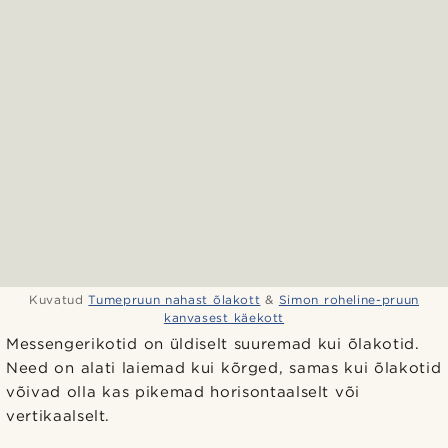
Kuvatud
Tumepruun nahast õlakott
&
Simon roheline-pruun
kanvasest käekott
Messengerikotid on üldiselt suuremad kui õlakotid.
Need on alati laiemad kui kõrged, samas kui õlakotid
võivad olla kas pikemad horisontaalselt või
vertikaalselt.