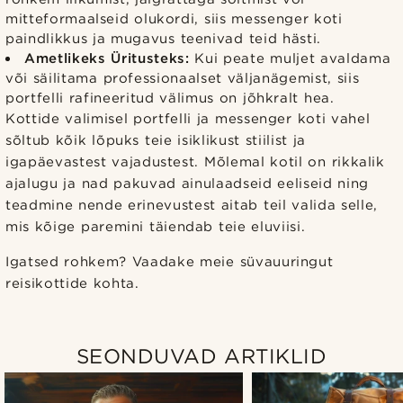
mitteformaalseid olukordi, siis messenger koti
paindlikkus ja mugavus teenivad teid hästi.
Ametlikeks Üritusteks:
Kui peate muljet avaldama
või säilitama professionaalset väljanägemist, siis
portfelli rafineeritud välimus on jõhkralt hea.
Kottide valimisel portfelli ja messenger koti vahel
sõltub kõik lõpuks teie isiklikust stiilist ja
igapäevastest vajadustest. Mõlemal kotil on rikkalik
ajalugu ja nad pakuvad ainulaadseid eeliseid ning
teadmine nende erinevustest aitab teil valida selle,
mis kõige paremini täiendab teie eluviisi.
Igatsed rohkem? Vaadake meie süvauuringut
reisikottide kohta.
SEONDUVAD ARTIKLID