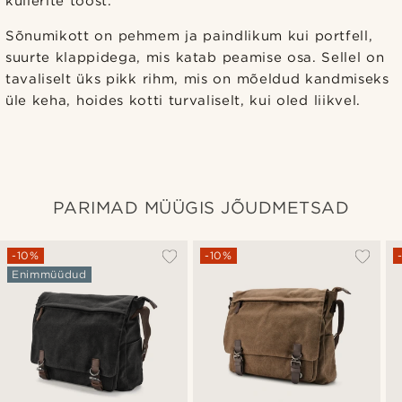
kullerite tööst.
Sõnumikott on pehmem ja paindlikum kui portfell,
suurte klappidega, mis katab peamise osa. Sellel on
tavaliselt üks pikk rihm, mis on mõeldud kandmiseks
üle keha, hoides kotti turvaliselt, kui oled liikvel.
PARIMAD MÜÜGIS JÕUDMETSAD
-10%
-10%
Enimmüüdud