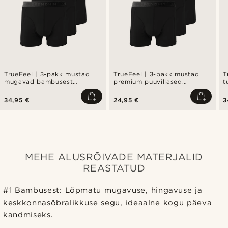
TrueFeel | 3-pakk mustad
TrueFeel | 3-pakk mustad
T
mugavad bambusest
premium puuvillased
t
bokserid
bokserid
p
b
34,95 €
24,95 €
3
MEHE ALUSRÕIVADE MATERJALID
REASTATUD
#1 Bambusest: Lõpmatu mugavuse, hingavuse ja
keskkonnasõbralikkuse segu, ideaalne kogu päeva
kandmiseks.