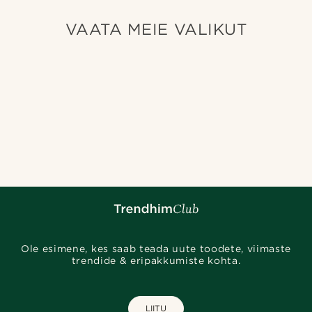
VAATA MEIE VALIKUT
Ole esimene, kes saab teada uute toodete, viimaste
trendide & eripakkumiste kohta.
LIITU