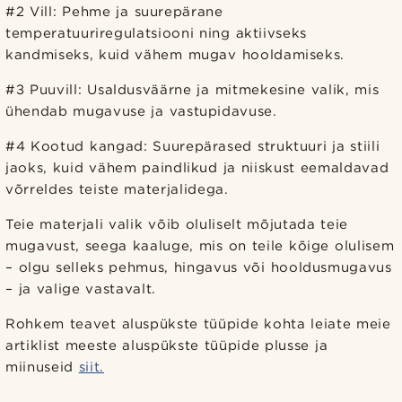
#2 Vill: Pehme ja suurepärane
temperatuuriregulatsiooni ning aktiivseks
kandmiseks, kuid vähem mugav hooldamiseks.
#3 Puuvill: Usaldusväärne ja mitmekesine valik, mis
ühendab mugavuse ja vastupidavuse.
#4 Kootud kangad: Suurepärased struktuuri ja stiili
jaoks, kuid vähem paindlikud ja niiskust eemaldavad
võrreldes teiste materjalidega.
Teie materjali valik võib oluliselt mõjutada teie
mugavust, seega kaaluge, mis on teile kõige olulisem
– olgu selleks pehmus, hingavus või hooldusmugavus
– ja valige vastavalt.
Rohkem teavet aluspükste tüüpide kohta leiate meie
artiklist meeste aluspükste tüüpide plusse ja
miinuseid
siit.