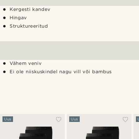
Kergesti kandev
Hingav
Struktureeritud
Vähem veniv
Ei ole niiskuskindel nagu vill või bambus
Uus
Uus