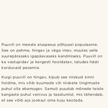
Puuvill on meeste aluspesus põhjusel populaarne.
See on pehme, hingav ja väga imav, muutes selle
suurepäraseks igapäevaseks kandmiseks. Puuvill on
ka vastupidav ja kergesti hooldatav, taludes hästi
korduvaid pesemisi.
Kuigi puuvill on hingav, kipub see niiskust kinni
hoidma, mis võib kuumade või niiskete tingimuste
puhul olla ebamugav. Samuti puudub mõnede teiste
kangaste puhul venivus ja taastumist, mis tähendab,
et see võib aja jooksul oma kuju kaotada.