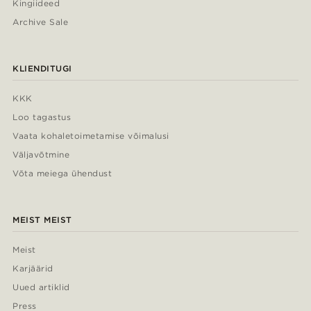
Kingiideed
Archive Sale
KLIENDITUGI
KKK
Loo tagastus
Vaata kohaletoimetamise võimalusi
Väljavõtmine
Võta meiega ühendust
MEIST MEIST
Meist
Karjäärid
Uued artiklid
Press