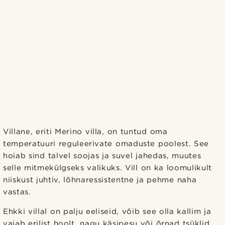
Villane, eriti Merino villa, on tuntud oma
temperatuuri reguleerivate omaduste poolest. See
hoiab sind talvel soojas ja suvel jahedas, muutes
selle mitmekülgseks valikuks. Vill on ka loomulikult
niiskust juhtiv, lõhnaressistentne ja pehme naha
vastas.
Ehkki villal on palju eeliseid, võib see olla kallim ja
vajab erilist hoolt, nagu käsipesu või õrnad tsüklid,