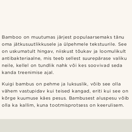
Bamboo on muutumas järjest populaarsemaks tänu
oma jätkusuutlikkusele ja ülpehmele tekstuurile. See
on uskumatult hingav, niiskust tõukav ja loomulikult
antibakteriaalne, mis teeb sellest suurepärase valiku
neile, kellel on tundlik nahk või kes soovivad seda
kanda treenimise ajal.
Kuigi bambus on pehme ja luksuslik, võib see olla
vähem vastupidav kui teised kangad, eriti kui see on
kõrge kuumuse käes pesus. Bambusest aluspesu võib
olla ka kallim, kuna tootmisprotsess on keerulisem.