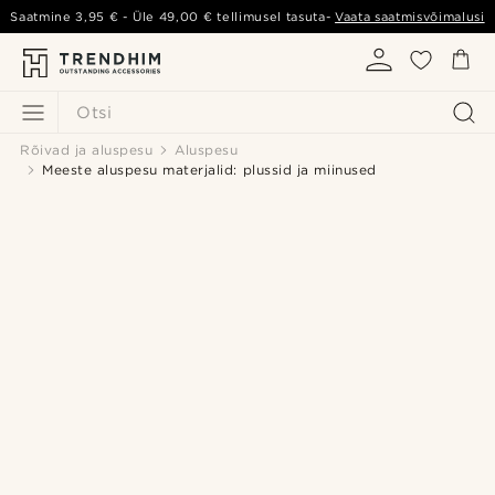
Saatmine
3,95 €
- Üle
49,00 €
tellimusel tasuta-
Vaata saatmisvõimalusi
Otsi
Rõivad ja aluspesu
Aluspesu
Meeste aluspesu materjalid: plussid ja miinused