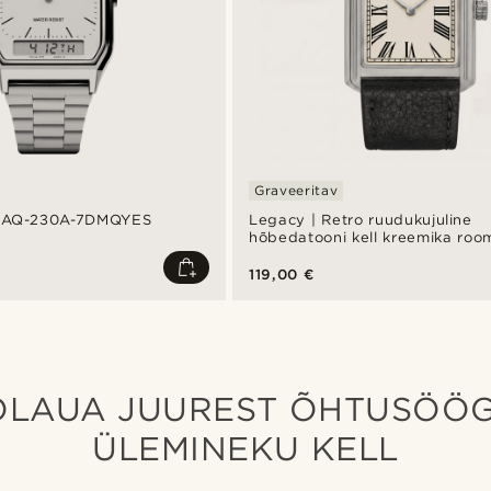
Graveeritav
e AQ-230A-7DMQYES
Legacy | Retro ruudukujuline
hõbedatooni kell kreemika roo
numbritega sihverplaadi ja mu
nahkrihmaga
119,00 €
LAUA JUUREST ÕHTUSÖÖG
ÜLEMINEKU KELL