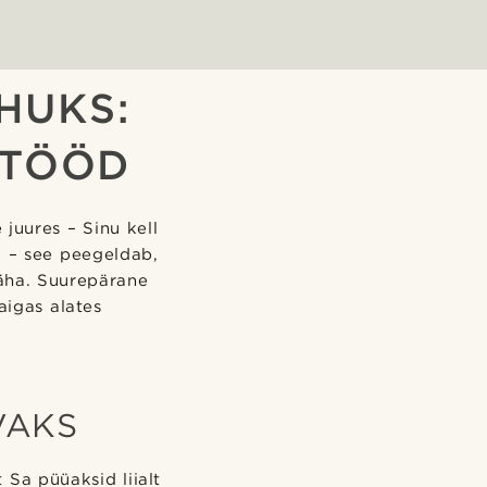
HUKS:
 TÖÖD
juures – Sinu kell
a – see peegeldab,
näha. Suurepärane
aigas alates
VAKS
Sa püüaksid liialt