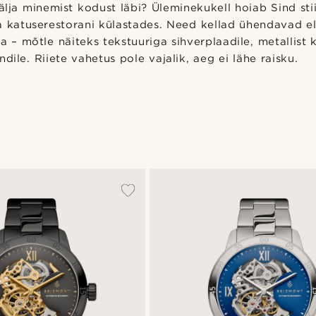
älja minemist kodust läbi? Üleminekukell hoiab Sind stii
a katuserestorani külastades. Need kellad ühendavad el
ra – mõtle näiteks tekstuuriga sihverplaadile, metallist 
dile. Riiete vahetus pole vajalik, aeg ei lähe raisku.
D