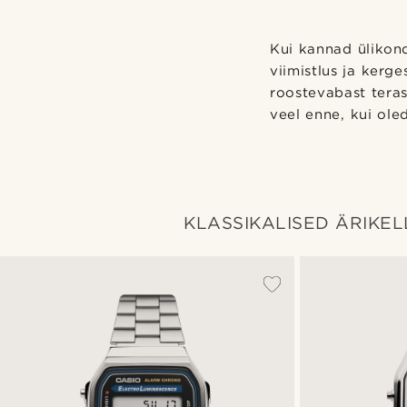
Kui kannad ülikond
viimistlus ja kerg
roostevabast teras
veel enne, kui ole
KLASSIKALISED ÄRIKE