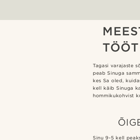
MEES
TÖÖT
Tagasi varajaste s
peab Sinuga sammu 
kes Sa oled, kuida
kell käib Sinuga k
hommikukohvist ku
ÕIG
Sinu 9-5 kell peak