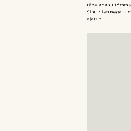
tähelepanu tõmmata
Sinu riietusega – 
ajatud.