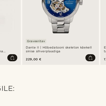
Graveeritav
Dante II | Hõbedatooni skeleton käekell
E
ma
sinise sihverplaadiga
t
sta
229,00 €
1
ILE: