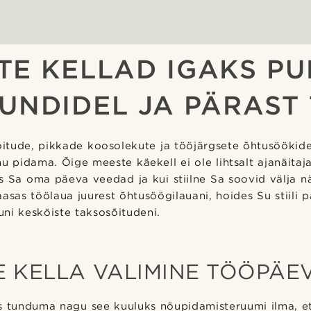
TE KELLAD IGAKS PU
UNDIDEL JA PÄRAST
õitude, pikkade koosolekute ja tööjärgsete õhtusöökide 
pidama. Õige meeste käekell ei ole lihtsalt ajanäitaj
s Sa oma päeva veedad ja kui stiilne Sa soovid välja 
aasas töölaua juurest õhtusöögilauani, hoides Su stiili p
ni kesköiste taksosõitudeni.
E KELLA VALIMINE TÖÖPÄE
s tunduma nagu see kuuluks nõupidamisteruumi ilma, et 