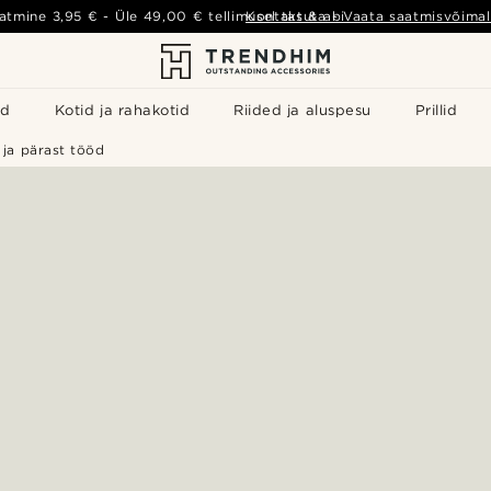
atmine
3,95 €
- Üle
49,00 €
tellimusel tasuta
Kontakt & abi
-
Vaata saatmisvõimal
id
Kotid ja rahakotid
Riided ja aluspesu
Prillid
 ja pärast tööd