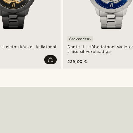
Graveeritav
 skeleton käekell kullatooni
Dante II | Hõbedatooni skeleto
sinise sihverplaadiga
229,00 €