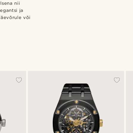
lsena nii
egantsi ja
käevõrule või