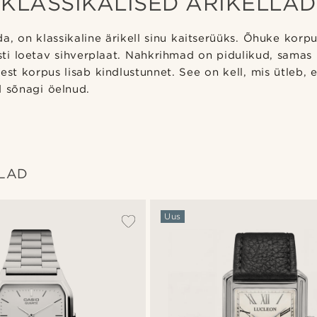
KLASSIKALISED ÄRIKELLAD
a, on klassikaline ärikell sinu kaitserüüks. Õhuke korpu
esti loetav sihverplaat. Nahkrihmad on pidulikud, samas 
est korpus lisab kindlustunnet. See on kell, mis ütleb, e
d sõnagi öelnud.
LLAD
Uus