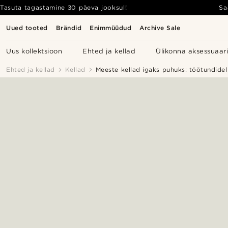
Tasuta tagastamine 30 päeva jooksul!
Sa
Uued tooted
Brändid
Enimmüüdud
Archive Sale
Uus kollektsioon
Ehted ja kellad
Ülikonna aksessuaar
Ehted ja kellad
Kellad
Meeste kellad igaks puhuks: töötundidel