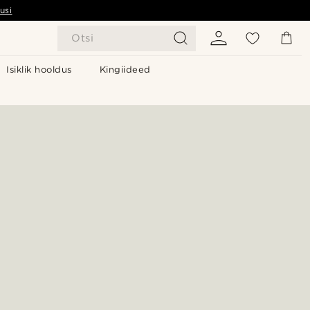
usi
Otsi
Isiklik hooldus
Kingiideed