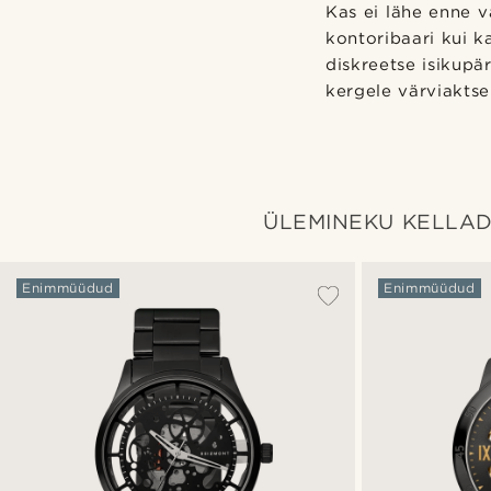
Kas ei lähe enne v
kontoribaari kui k
diskreetse isikupä
kergele värviaktsen
ÜLEMINEKU KELLA
Enimmüüdud
Enimmüüdud