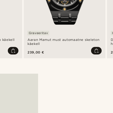
Graveeritav
n käekell
Aaran Mamut must automaatne skeleton
D
käekell
h
239,00 €
2