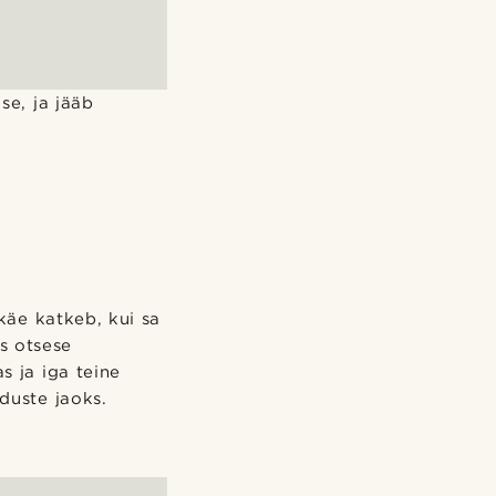
se, ja jääb
 käe katkeb, kui sa
ks otsese
s ja iga teine
duste jaoks.