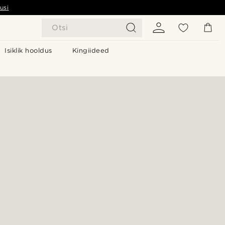
usi
Otsi
Isiklik hooldus
Kingiideed