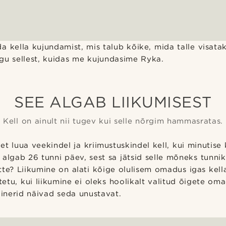
a kella kujundamist, mis talub kõike, mida talle visatak
gu sellest, kuidas me kujundasime Ryka.
SEE ALGAB LIIKUMISEST
Kell on ainult nii tugev kui selle nõrgim hammasratas.
et luua veekindel ja kriimustuskindel kell, kui minutise
 algab 26 tunni päev, sest sa jätsid selle mõneks tunni
te? Liikumine on alati kõige olulisem omadus igas kella
tu, kui liikumine ei oleks hoolikalt valitud õigete oma
ainerid näivad seda unustavat.