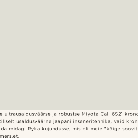
e ultrausaldusväärse ja robustse Miyota Cal. 6S21 kron
stiliselt usaldusväärne jaapani inseneritehnika, vaid kro
ada midagi Ryka kujundusse, mis oli meie "kõige soovit
imers.et.