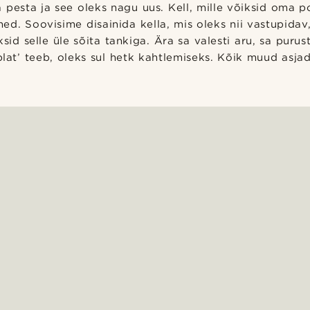
 pesta ja see oleks nagu uus. Kell, mille võiksid oma p
ähed. Soovisime disainida kella, mis oleks nii vastupidav, 
sid selle üle sõita tankiga. Ära sa valesti aru, sa purust
plat’ teeb, oleks sul hetk kahtlemiseks. Kõik muud asja