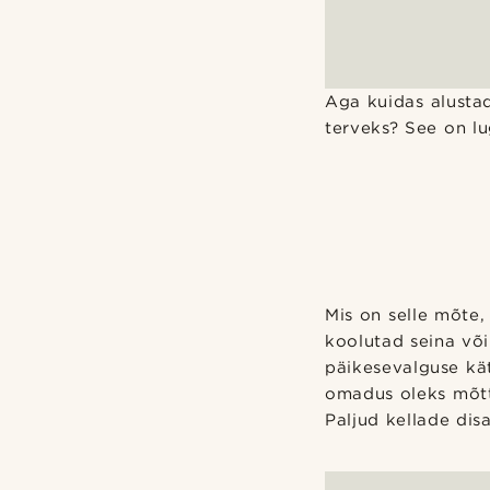
Aga kuidas alustad
terveks? See on lu
Mis on selle mõte, 
koolutad seina või
päikesevalguse kät
omadus oleks mõtte
Paljud kellade dis