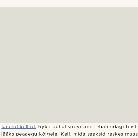
t
kaunid kellad.
Ryka puhul soovisime teha midagi teist
lu jääks peaaegu kõigele. Kell, mida saaksid raskes maas