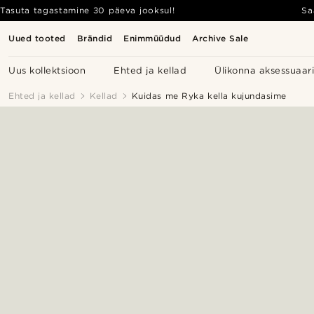
Tasuta tagastamine 30 päeva jooksul!
Sa
Uued tooted
Brändid
Enimmüüdud
Archive Sale
Uus kollektsioon
Ehted ja kellad
Ülikonna aksessuaar
Ehted ja kellad
Kellad
Kuidas me Ryka kella kujundasime