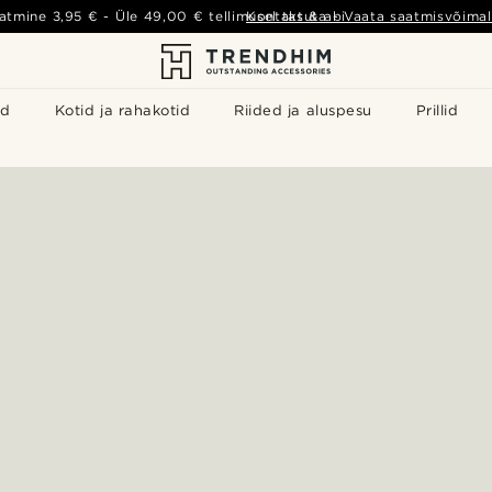
atmine
3,95 €
- Üle
49,00 €
tellimusel tasuta
Kontakt & abi
-
Vaata saatmisvõimal
id
Kotid ja rahakotid
Riided ja aluspesu
Prillid