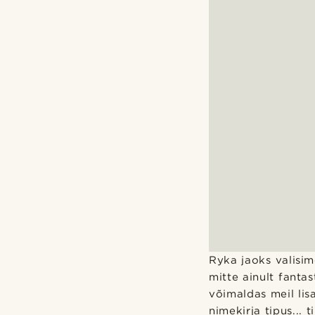
Ryka jaoks valisim
mitte ainult fanta
võimaldas meil lis
nimekirja tipus... t