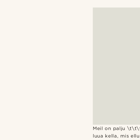
Meil on palju \t\t\
luua kella, mis el