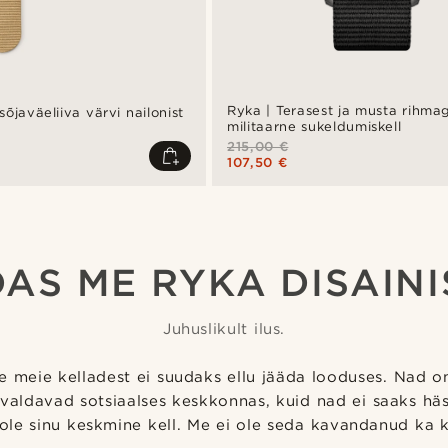
Ryka | Terasest ja musta rihma
õjaväeliiva värvi nailonist
militaarne sukeldumiskell
215,00 €
107,50 €
DAS ME RYKA DISAINI
Juhuslikult ilus.
e meie kelladest ei suudaks ellu jääda looduses. Nad o
valdavad sotsiaalses keskkonnas, kuid nad ei saaks hä
ole sinu keskmine kell. Me ei ole seda kavandanud ka 