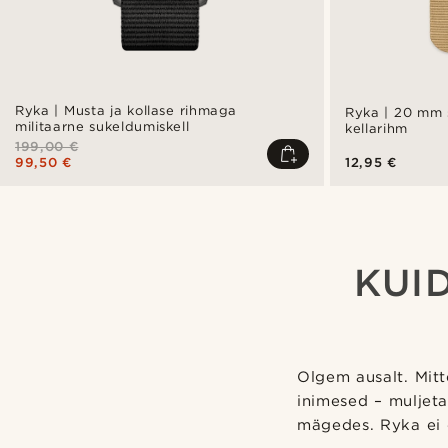
Ryka | Musta ja kollase rihmaga
Ryka | 20 mm s
militaarne sukeldumiskell
kellarihm
199,00 €
99,50 €
12,95 €
KUI
Olgem ausalt. Mitt
inimesed – muljeta
mägedes. Ryka ei 