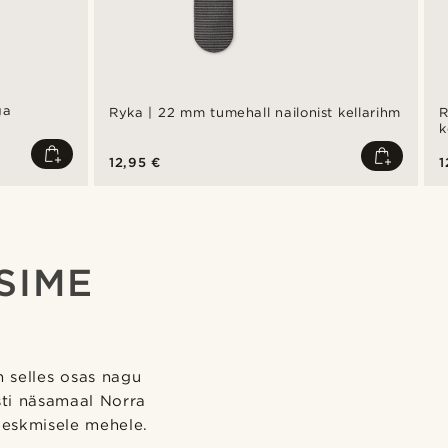
ga
Ryka | 22 mm tumehall nailonist kellarihm
R
k
12,95 €
1
SIME
n selles osas nagu
sti näsamaal Norra
keskmisele mehele.