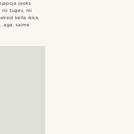
ojapoja jaoks
nii tugev, nii
aksid kella ikka,
d, aga, saime