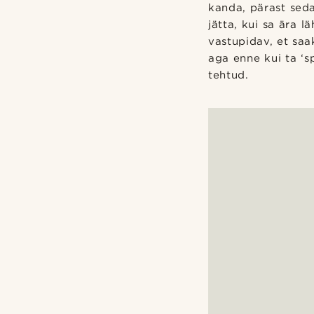
kanda, pärast seda
jätta, kui sa ära l
vastupidav, et saak
aga enne kui ta ‘s
tehtud.