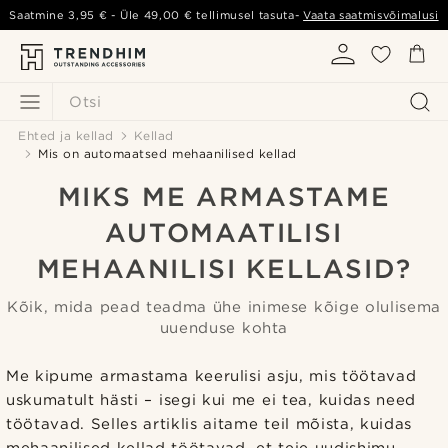
Saatmine
3,95 €
- Üle
49,00 €
tellimusel tasuta-
Vaata saatmisvõimalusi
Otsi
Ehted ja kellad
Kellad
Mis on automaatsed mehaanilised kellad
MIKS ME ARMASTAME
AUTOMAATILISI
MEHAANILISI KELLASID?
Kõik, mida pead teadma ühe inimese kõige olulisema
uuenduse kohta
Me kipume armastama keerulisi asju, mis töötavad
uskumatult hästi – isegi kui me ei tea, kuidas need
töötavad. Selles artiklis aitame teil mõista, kuidas