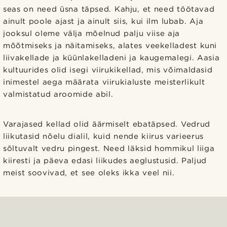
seas on need üsna täpsed. Kahju, et need töötavad
ainult poole ajast ja ainult siis, kui ilm lubab. Aja
jooksul oleme välja mõelnud palju viise aja
mõõtmiseks ja näitamiseks, alates veekelladest kuni
liivakellade ja küünlakelladeni ja kaugemalegi. Aasia
kultuurides olid isegi viirukikellad, mis võimaldasid
inimestel aega määrata viirukialuste meisterlikult
valmistatud aroomide abil.
Varajased kellad olid äärmiselt ebatäpsed. Vedrud
liikutasid nõelu dialil, kuid nende kiirus varieerus
sõltuvalt vedru pingest. Need läksid hommikul liiga
kiiresti ja päeva edasi liikudes aeglustusid. Paljud
meist soovivad, et see oleks ikka veel nii.