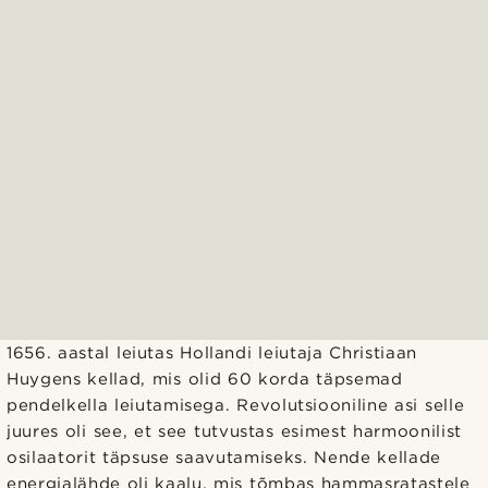
1656. aastal leiutas Hollandi leiutaja Christiaan
Huygens kellad, mis olid 60 korda täpsemad
pendelkella leiutamisega. Revolutsiooniline asi selle
juures oli see, et see tutvustas esimest harmoonilist
osilaatorit täpsuse saavutamiseks. Nende kellade
energialähde oli kaalu, mis tõmbas hammasratastele