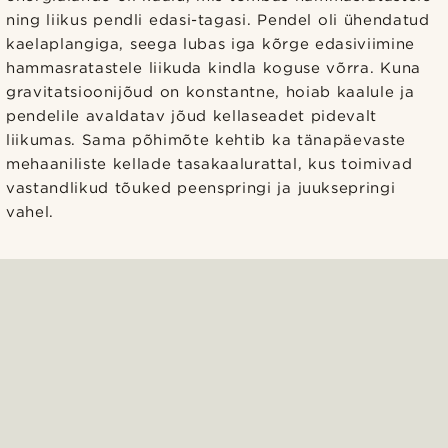
ning liikus pendli edasi-tagasi. Pendel oli ühendatud
kaelaplangiga, seega lubas iga kõrge edasiviimine
hammasratastele liikuda kindla koguse võrra. Kuna
gravitatsioonijõud on konstantne, hoiab kaalule ja
pendelile avaldatav jõud kellaseadet pidevalt
liikumas. Sama põhimõte kehtib ka tänapäevaste
mehaaniliste kellade tasakaalurattal, kus toimivad
vastandlikud tõuked peenspringi ja juuksepringi
vahel.