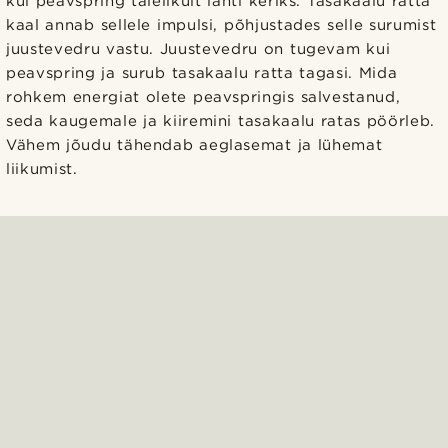
kui peavspring täielikult lahti keriks. Tasakaalu ratta
kaal annab sellele impulsi, põhjustades selle surumist
juustevedru vastu. Juustevedru on tugevam kui
peavspring ja surub tasakaalu ratta tagasi. Mida
rohkem energiat olete peavspringis salvestanud,
seda kaugemale ja kiiremini tasakaalu ratas pöörleb.
Vähem jõudu tähendab aeglasemat ja lühemat
liikumist.