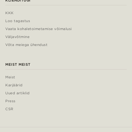
KLIENDITUGI
KKK
Loo tagastus
Vaata kohaletoimetamise võimalusi
Väljavõtmine
Võta meiega ühendust
MEIST MEIST
Meist
Karjäärid
Uued artiklid
Press
CSR