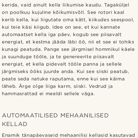
kerida, vaid ainult kella liikumise kaudu. Tagaküljel
on poolkuu kujuline kõikumisvõll. See rotori kaal
kerib kella, kui liigutate oma kätt, kiikudes seespool,
kui teie käsi kiigub. Idee on see, et kui kannate
automaatset kella iga päev, kogub see piisavalt
energiat, et kestma jääda läbi öö, nii et see ei tohiks
kunagi peatuda. Pange see järgmisel hommikul käele
ja suunduge tööle, ja te genereerite piisavalt
energiat, et kella pidevalt tööle panna ja sellele
järgmiseks ööks juurde anda. Kui see siiski peatub,
peate seda natuke raputama, enne kui see käima
läheb. Ärge olge liiga karm, siiski. Vedrud ja
hammasrattad ei meeldi sellele väga.
AUTOMAATILISED MEHAANILISED
KELLAD
Enamik tänapäevaseid mehaanilisi kellasid kasutavad