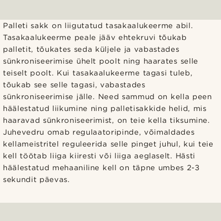
Palleti sakk on liigutatud tasakaalukeerme abil.
Tasakaalukeerme peale jääv ehtekruvi tõukab
palletit, tõukates seda küljele ja vabastades
sünkroniseerimise ühelt poolt ning haarates selle
teiselt poolt. Kui tasakaalukeerme tagasi tuleb,
tõukab see selle tagasi, vabastades
sünkroniseerimise jälle. Need sammud on kella peen
häälestatud liikumine ning palletisakkide helid, mis
haaravad sünkroniseerimist, on teie kella tiksumine.
Juhevedru omab regulaatoripinde, võimaldades
kellameistritel reguleerida selle pinget juhul, kui teie
kell töötab liiga kiiresti või liiga aeglaselt. Hästi
häälestatud mehaaniline kell on täpne umbes 2-3
sekundit päevas.