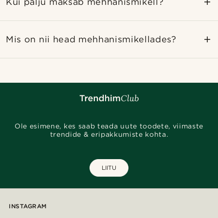
Kui palju maksab mehhanismikell?
Mis on nii head mehhanismikellades?
Ole esimene, kes saab teada uute toodete, viimaste
trendide & eripakkumiste kohta.
LIITU
INSTAGRAM