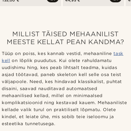
135,00 €
44,95 €
4
MILLIST TÄISED MEHAANILIST
MEESTE KELLAT PEAN KANDMA?
Tüüp on poiss, kes kannab vestid, mehaaniline
task
kell
on lõplik puudutus. Kui olete rahuldamatu
uudishimu hing, kes peab lihtsalt teadma, kuidas
asjad töötavad, paneb skeleton kell selle osa teist
väljapoole. Need, kes hindavad klassikalist, puhtat
disaini, saavad nauditavad automaatsed
mehaanilised kellad, millel on minimaalsed
komplikatsioonid ning kestavad kauem. Mehaaniliste
kellade valik turul on praktiliselt lõpmatu. Olete
kindel, et leiate ühe, mis sobib teie iseloomu ja
esteetika tunnetusega.