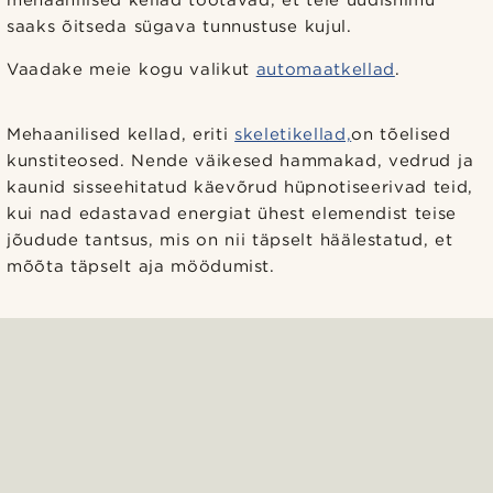
mehaanilised kellad töötavad, et teie uudishimu
saaks õitseda sügava tunnustuse kujul.
Vaadake meie kogu valikut
automaatkellad
.
Mehaanilised kellad, eriti
skeletikellad,
on tõelised
kunstiteosed. Nende väikesed hammakad, vedrud ja
kaunid sisseehitatud käevõrud hüpnotiseerivad teid,
kui nad edastavad energiat ühest elemendist teise
jõudude tantsus, mis on nii täpselt häälestatud, et
mõõta täpselt aja möödumist.