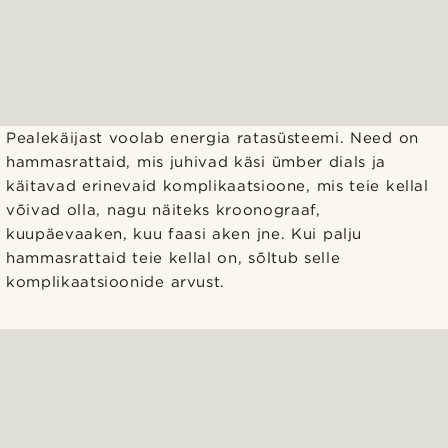
Pealekäijast voolab energia ratasüsteemi. Need on
hammasrattaid, mis juhivad käsi ümber dials ja
käitavad erinevaid komplikaatsioone, mis teie kellal
võivad olla, nagu näiteks kroonograaf,
kuupäevaaken, kuu faasi aken jne. Kui palju
hammasrattaid teie kellal on, sõltub selle
komplikaatsioonide arvust.