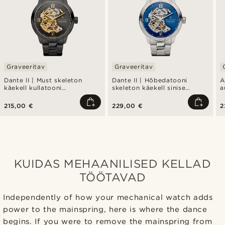
Graveeritav
Graveeritav
Dante II | Must skeleton
Dante II | Hõbedatooni
A
käekell kullatooni
skeleton käekell sinise
a
mehhanismiga
sihverplaadiga
215,00 €
229,00 €
2
KUIDAS MEHAANILISED KELLAD
TÖÖTAVAD
Independently of how your mechanical watch adds
power to the mainspring, here is where the dance
begins. If you were to remove the mainspring from