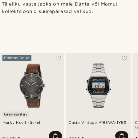
Täieliku vaate jaoks on meie Dante või Mamut
kollektsioonid suurepärased valikud.
Enimmüüdud
Graveeritav
Murky Kevil käekell
Casio Vintage A168WA-1YES
C
1