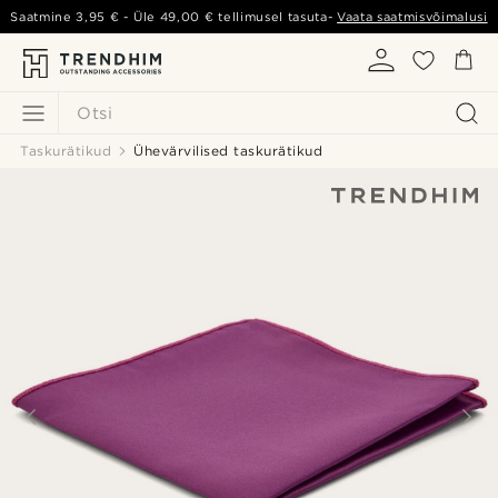
Saatmine
3,95 €
- Üle
49,00 €
tellimusel tasuta-
Vaata saatmisvõimalusi
Otsi
Taskurätikud
Ühevärvilised taskurätikud