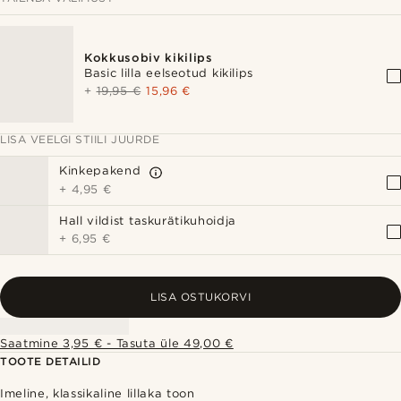
Kokkusobiv kikilips
Basic lilla eelseotud kikilips
+
19,95 €
15,96 €
LISA VEELGI STIILI JUURDE
Kinkepakend
+
4,95 €
Hall vildist taskurätikuhoidja
+
6,95 €
LISA OSTUKORVI
Saatmine 3,95 € - Tasuta üle 49,00 €
TOOTE DETAILID
Imeline, klassikaline lillaka toon