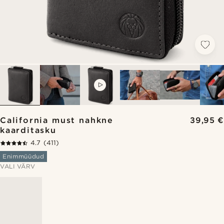
VIDEO
California must nahkne
39,95 €
kaarditasku
4.7
(411)
Enimmüüdud
VALI VÄRV