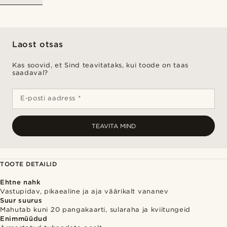
Laost otsas
Kas soovid, et Sind teavitataks, kui toode on taas
saadaval?
E-posti aadress *
TEAVITA MIND
TOOTE DETAILID
Ehtne nahk
Vastupidav, pikaealine ja aja väärikalt vananev
Suur suurus
Mahutab kuni 20 pangakaarti, sularaha ja kviitungeid
Enimmüüdud