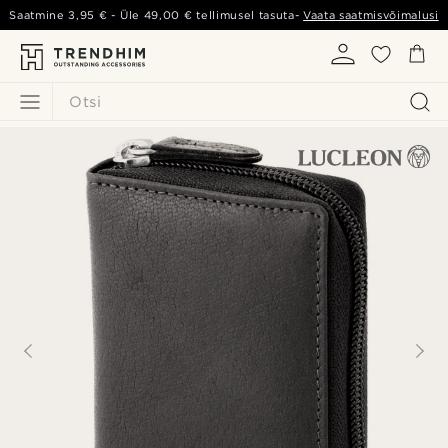
Saatmine
3,95 €
- Üle
49,00 €
tellimusel tasuta-
Vaata saatmisvõimalusi
Otsi