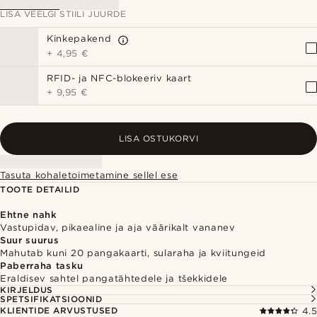
LISA VEELGI STIILI JUURDE
Kinkepakend
+
4,95 €
RFID- ja NFC-blokeeriv kaart
+
9,95 €
LISA OSTUKORVI
Tasuta kohaletoimetamine sellel ese
TOOTE DETAILID
Ehtne nahk
Vastupidav, pikaealine ja aja väärikalt vananev
Suur suurus
Mahutab kuni 20 pangakaarti, sularaha ja kviitungeid
Paberraha tasku
Eraldisev sahtel pangatähtedele ja tšekkidele
KIRJELDUS
SPETSIFIKATSIOONID
KLIENTIDE ARVUSTUSED
4.5