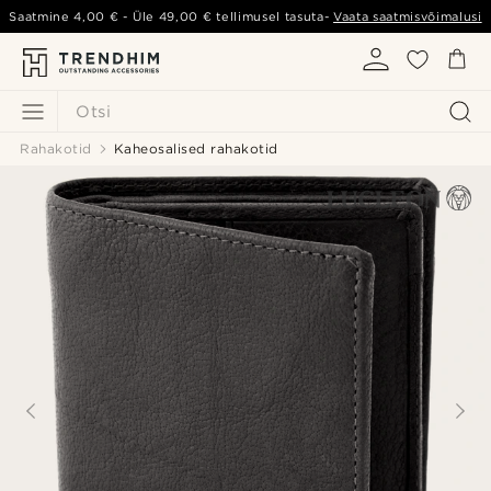
Saatmine
4,00 €
- Üle
49,00 €
tellimusel tasuta-
Vaata saatmisvõimalusi
Otsi
Rahakotid
Kaheosalised rahakotid