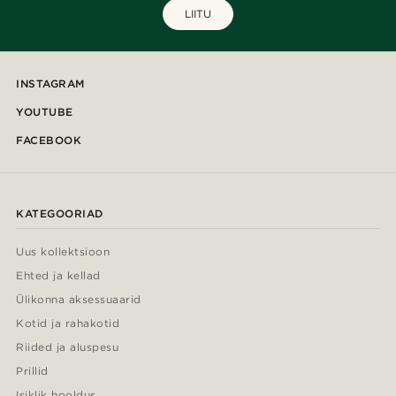
LIITU
INSTAGRAM
YOUTUBE
FACEBOOK
KATEGOORIAD
Uus kollektsioon
Ehted ja kellad
Ülikonna aksessuaarid
Kotid ja rahakotid
Riided ja aluspesu
Prillid
Isiklik hooldus