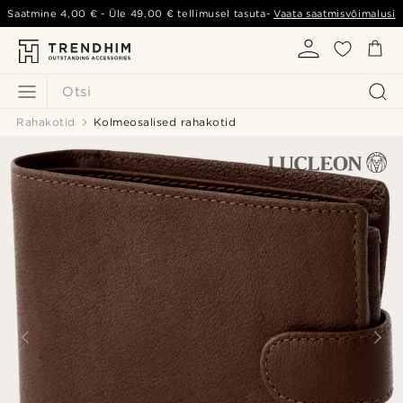
Saatmine
4,00 €
- Üle
49,00 €
tellimusel tasuta-
Vaata saatmisvõimalusi
Otsi
Rahakotid
Kolmeosalised rahakotid