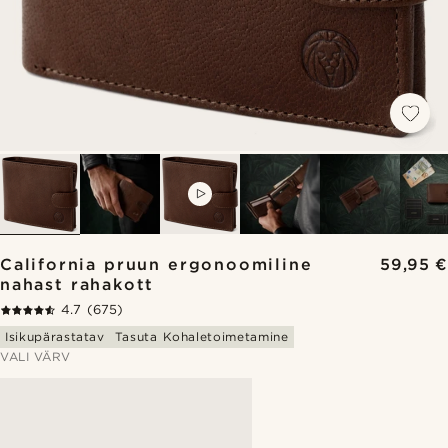
VIDEO
California pruun ergonoomiline
59,95 €
nahast rahakott
4.7
(675)
Isikupärastatav
Tasuta Kohaletoimetamine
VALI VÄRV