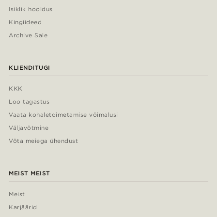
Isiklik hooldus
Kingiideed
Archive Sale
KLIENDITUGI
KKK
Loo tagastus
Vaata kohaletoimetamise võimalusi
Väljavõtmine
Võta meiega ühendust
MEIST MEIST
Meist
Karjäärid