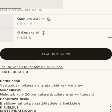
LISA VEELGI STIILI JUURDE
Kuumpresstrükk
+
19,95 €
Kinkepakend
+
4,95 €
LISA OSTUKORVI
Tasuta kohaletoimetamine sellel ese
TOOTE DETAILID
Ehtne nahk
Vastupidav, pikaealine ja aja väärikalt vananev
Suur suurus
Mahutab kuni 20 pangakaarti, sularaha ja kviitungeid
Paberraha tasku
Eraldisev sahtel pangatähtedele ja tšekkidele
KIRJELDUS
SPETSIFIKATSIOONID