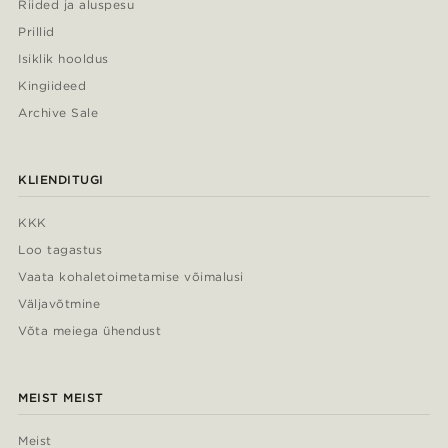
Riided ja aluspesu
Prillid
Isiklik hooldus
Kingiideed
Archive Sale
KLIENDITUGI
KKK
Loo tagastus
Vaata kohaletoimetamise võimalusi
Väljavõtmine
Võta meiega ühendust
MEIST MEIST
Meist