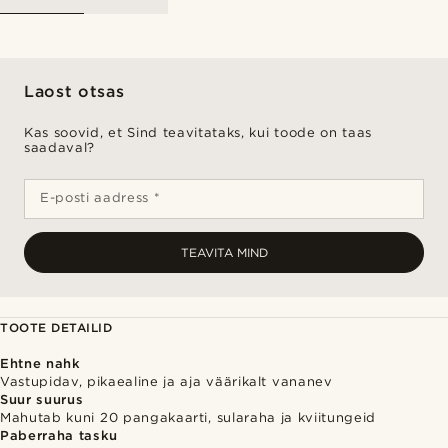
Laost otsas
Kas soovid, et Sind teavitataks, kui toode on taas
saadaval?
E-posti aadress *
TEAVITA MIND
TOOTE DETAILID
Ehtne nahk
Vastupidav, pikaealine ja aja väärikalt vananev
Suur suurus
Mahutab kuni 20 pangakaarti, sularaha ja kviitungeid
Paberraha tasku