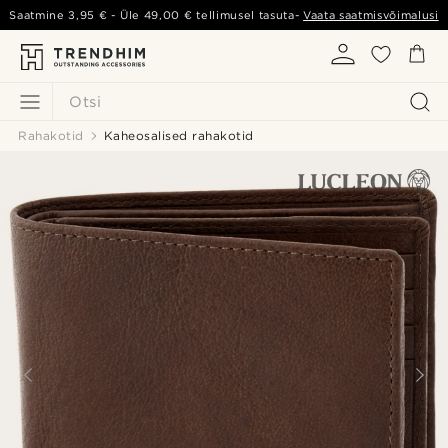
Saatmine
3,95 €
- Üle
49,00 €
tellimusel tasuta-
Vaata saatmisvõimalusi
Otsi
Rahakotid
Kaheosalised rahakotid