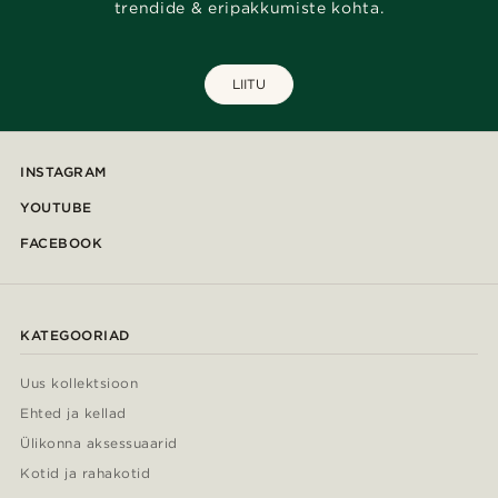
trendide & eripakkumiste kohta.
LIITU
INSTAGRAM
YOUTUBE
FACEBOOK
KATEGOORIAD
Uus kollektsioon
Ehted ja kellad
Ülikonna aksessuaarid
Kotid ja rahakotid