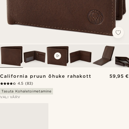
VIDEO
California pruun õhuke rahakott
59,95 €
4.5
(83)
Tasuta Kohaletoimetamine
VALI VÄRV