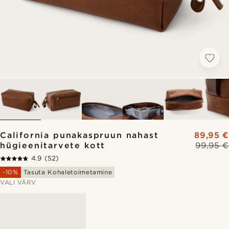
California punakaspruun nahast
89,95 €
hügieenitarvete kott
99,95 €
4.9
(52)
-10%
Tasuta Kohaletoimetamine
VALI VÄRV