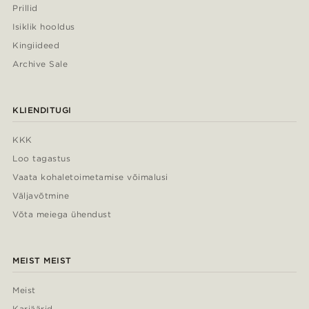
Prillid
Isiklik hooldus
Kingiideed
Archive Sale
KLIENDITUGI
KKK
Loo tagastus
Vaata kohaletoimetamise võimalusi
Väljavõtmine
Võta meiega ühendust
MEIST MEIST
Meist
Karjäärid