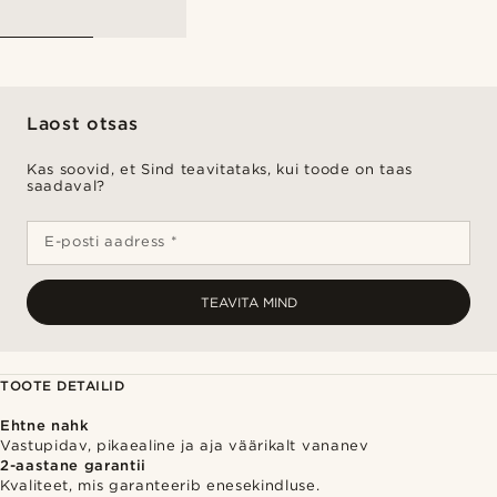
Laost otsas
Kas soovid, et Sind teavitataks, kui toode on taas
saadaval?
E-posti aadress *
TEAVITA MIND
TOOTE DETAILID
Ehtne nahk
Vastupidav, pikaealine ja aja väärikalt vananev
2-aastane garantii
Kvaliteet, mis garanteerib enesekindluse.