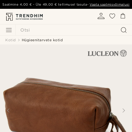
Saatmine
4,00 €
- Üle
49,00 €
tellimusel tasuta-
Vaata saatmisvõimalusi
Otsi
Kotid
Hügieenitarvete kotid