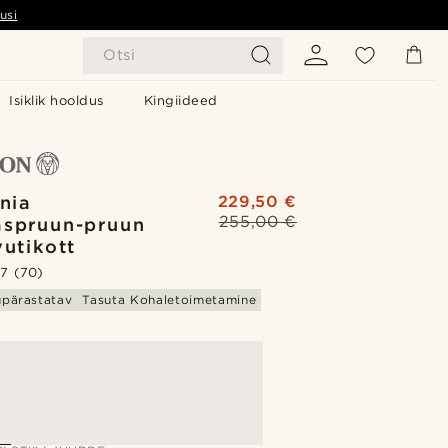
usi
Otsi
Isiklik hooldus
Kingiideed
rnia
229,50 €
255,00 €
spruun-pruun
vutikott
.7
(70)
upärastatav
Tasuta Kohaletoimetamine