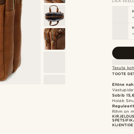
LISA VEELG
Tasuta koh
TOOTE DET
Ehtne nah
Vastupidav
Sobib 15,
Hoiab Sinu
Reguleeri
Rihm on m
KIRJELDU
SPETSIFIK
KLIENTID