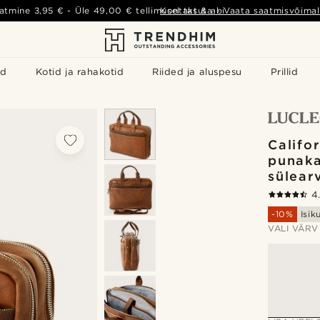
atmine
3,95 €
- Üle
49,00 €
tellimusel tasuta
Kontakt & abi
-
Vaata saatmisvõimal
id
Kotid ja rahakotid
Riided ja aluspesu
Prillid
Califo
punaka
sülear
4
-10%
Isik
VALI VÄRV