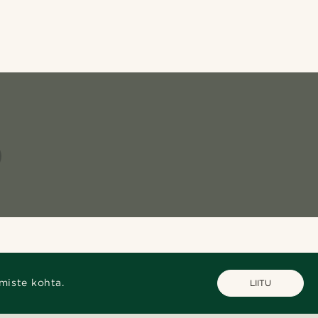
miste kohta.
LIITU