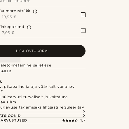
I STIILI JUURDE
Kuumpresstrükk
+
19,95 €
Kinkepakend
+
7,95 €
LISA OSTUKORVI
aletoimetamine sellel ese
AILID
k
, pikaealine ja aja väärikalt vananev
6"
 sülearvuti turvaliselt ja kaitstuna
tav rihm
ugavuse tagamiseks lihtsasti reguleeritav
S
ATSIOONID
E ARVUSTUSED
4.7