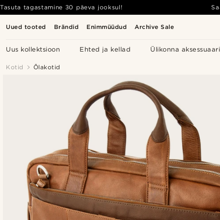
Tasuta tagastamine 30 päeva jooksul!
Sa
Uued tooted
Brändid
Enimmüüdud
Archive Sale
Uus kollektsioon
Ehted ja kellad
Ülikonna aksessuaar
Kotid
Õlakotid