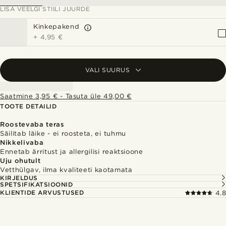
LISA VEELGI STIILI JUURDE
Kinkepakend
+
4,95 €
VALI SUURUS
Saatmine 3,95 € - Tasuta üle 49,00 €
TOOTE DETAILID
Roostevaba teras
Säilitab läike - ei roosteta, ei tuhmu
Nikkelivaba
Ennetab ärritust ja allergilisi reaktsioone
Uju ohutult
Vetthülgav, ilma kvaliteeti kaotamata
KIRJELDUS
SPETSIFIKATSIOONID
KLIENTIDE ARVUSTUSED
4.8