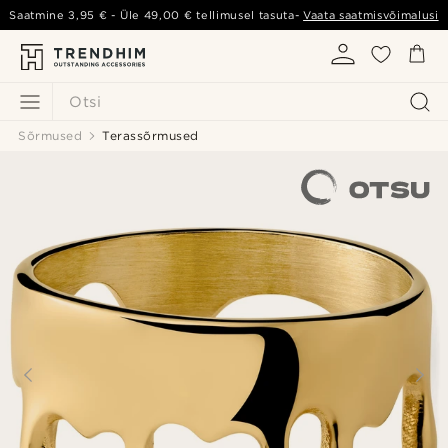
Saatmine
3,95 €
- Üle
49,00 €
tellimusel tasuta-
Vaata saatmisvõimalusi
Otsi
Sõrmused
Terassõrmused