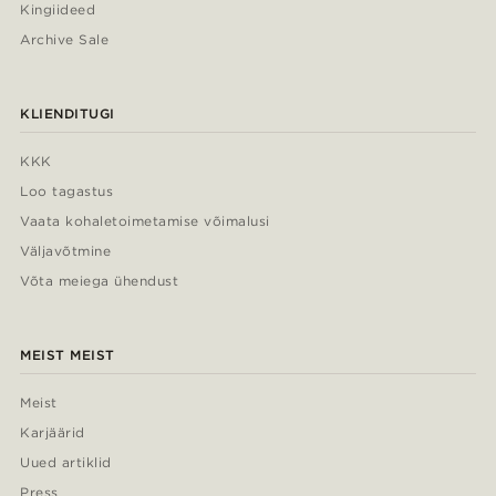
Kingiideed
Archive Sale
KLIENDITUGI
KKK
Loo tagastus
Vaata kohaletoimetamise võimalusi
Väljavõtmine
Võta meiega ühendust
MEIST MEIST
Meist
Karjäärid
Uued artiklid
Press