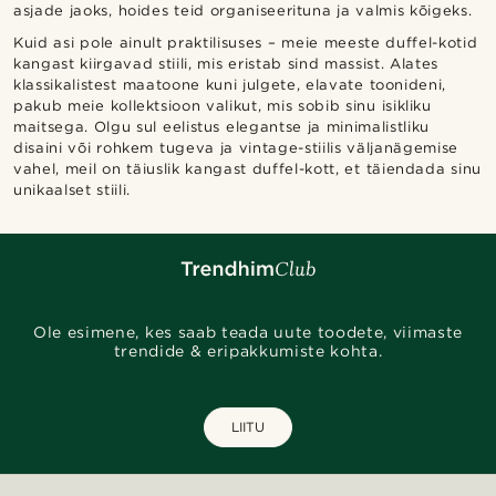
asjade jaoks, hoides teid organiseerituna ja valmis kõigeks.
Kuid asi pole ainult praktilisuses – meie meeste duffel-kotid
kangast kiirgavad stiili, mis eristab sind massist. Alates
klassikalistest maatoone kuni julgete, elavate toonideni,
pakub meie kollektsioon valikut, mis sobib sinu isikliku
maitsega. Olgu sul eelistus elegantse ja minimalistliku
disaini või rohkem tugeva ja vintage-stiilis väljanägemise
vahel, meil on täiuslik kangast duffel-kott, et täiendada sinu
unikaalset stiili.
Ole esimene, kes saab teada uute toodete, viimaste
trendide & eripakkumiste kohta.
LIITU