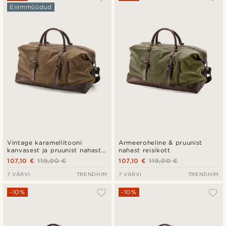
Enimmüüdud
Uusim
Madala hind
Kõrgeim hind
Vintage karamellitooni
Armeeroheline & pruunist
kanvasest ja pruunist nahast
nahast reisikott
reisikott
107,10 €
119,00 €
107,10 €
119,00 €
7 VÄRVI
TRENDHIM
7 VÄRVI
TRENDHIM
-10%
-10%