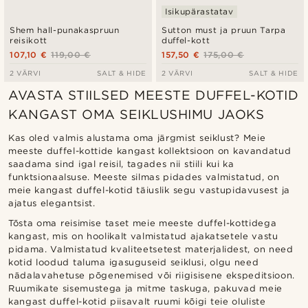
Isikupärastatav
Shem hall-punakaspruun
Sutton must ja pruun Tarpa
reisikott
duffel-kott
107,10 €
119,00 €
157,50 €
175,00 €
2 VÄRVI
SALT & HIDE
2 VÄRVI
SALT & HIDE
AVASTA STIILSED MEESTE DUFFEL-KOTID
KANGAST OMA SEIKLUSHIMU JAOKS
Kas oled valmis alustama oma järgmist seiklust? Meie
meeste duffel-kottide kangast kollektsioon on kavandatud
saadama sind igal reisil, tagades nii stiili kui ka
funktsionaalsuse. Meeste silmas pidades valmistatud, on
meie kangast duffel-kotid täiuslik segu vastupidavusest ja
ajatus elegantsist.
Tõsta oma reisimise taset meie meeste duffel-kottidega
kangast, mis on hoolikalt valmistatud ajakatsetele vastu
pidama. Valmistatud kvaliteetsetest materjalidest, on need
kotid loodud taluma igasuguseid seiklusi, olgu need
nädalavahetuse põgenemised või riigisisene ekspeditsioon.
Ruumikate sisemustega ja mitme taskuga, pakuvad meie
kangast duffel-kotid piisavalt ruumi kõigi teie oluliste