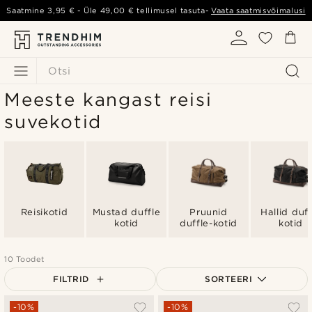
Saatmine
3,95 €
- Üle
49,00 €
tellimusel tasuta-
Vaata saatmisvõimalusi
Otsi
Meeste kangast reisi
suvekotid
Reisikotid
Mustad duffle
Pruunid
Hallid duff
kotid
duffle-kotid
kotid
10 Toodet
FILTRID
SORTEERI
Populaarsed
-10%
-10%