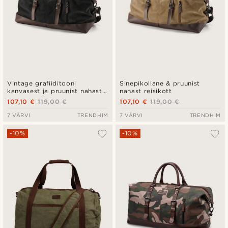
Vintage grafiiditooni
Sinepikollane & pruunist
kanvasest ja pruunist nahast
nahast reisikott
reisikott
107,10 €
119,00 €
107,10 €
119,00 €
7 VÄRVI
TRENDHIM
7 VÄRVI
TRENDHIM
-10%
-10%