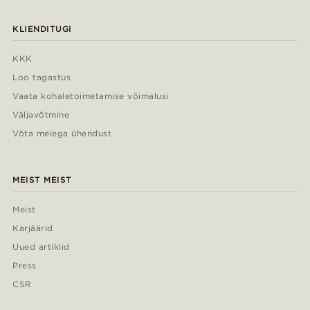
KLIENDITUGI
KKK
Loo tagastus
Vaata kohaletoimetamise võimalusi
Väljavõtmine
Võta meiega ühendust
MEIST MEIST
Meist
Karjäärid
Uued artiklid
Press
CSR