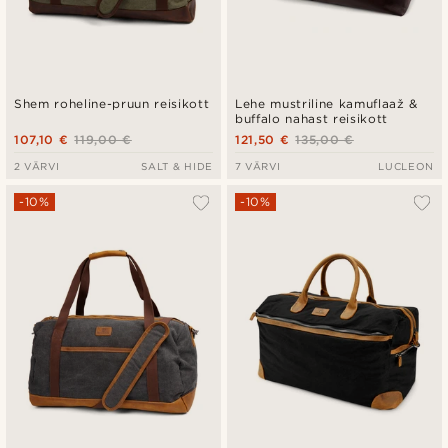
Shem roheline-pruun reisikott
Lehe mustriline kamuflaaž &
buffalo nahast reisikott
107,10 €
119,00 €
121,50 €
135,00 €
2 VÄRVI
SALT & HIDE
7 VÄRVI
LUCLEON
-10%
-10%