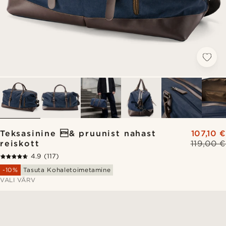
Teksasinine & pruunist nahast
107,10 €
reiskott
119,00 €
4.9
(117)
-10%
Tasuta Kohaletoimetamine
VALI VÄRV