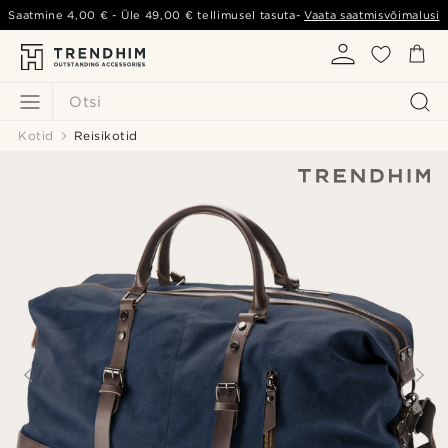
Saatmine
4,00 €
- Üle
49,00 €
tellimusel tasuta-
Vaata saatmisvõimalusi
Otsi
Kotid
Reisikotid