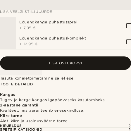
LISA VEELGI STIILI JUURDE
Lõuendkanga puhastussprei
+
7,95 €
Lõuendkanga puhastuskomplekt
+
12,95 €
LISA OSTUKORVI
Tasuta kohaletoimetamine sellel ese
TOOTE DETAILID
Kangas
Tugev ja kerge kangas igapäevaseks kasutamiseks
2-aastane garantii
Kvaliteet, mis garanteerib enesekindluse.
Kiire tarne
Alati kiire ja usaldusväärne tarne.
KIRJELDUS
SPETSIFIKATSIOONID