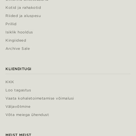
Kotid ja rahakotid
Riided ja aluspesu
Prillid
Isiklik hooldus
Kingiideed
Archive Sale
KLIENDITUGI
KKK
Loo tagastus
Vaata kohaletoimetamise võimalusi
Väljavõtmine
Võta meiega ühendust
MEIST MEIST