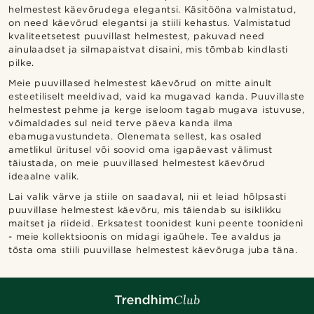
helmestest käevõrudega elegantsi. Käsitööna valmistatud,
on need käevõrud elegantsi ja stiili kehastus. Valmistatud
kvaliteetsetest puuvillast helmestest, pakuvad need
ainulaadset ja silmapaistvat disaini, mis tõmbab kindlasti
pilke.
Meie puuvillased helmestest käevõrud on mitte ainult
esteetiliselt meeldivad, vaid ka mugavad kanda. Puuvillaste
helmestest pehme ja kerge iseloom tagab mugava istuvuse,
võimaldades sul neid terve päeva kanda ilma
ebamugavustundeta. Olenemata sellest, kas osaled
ametlikul üritusel või soovid oma igapäevast välimust
täiustada, on meie puuvillased helmestest käevõrud
ideaalne valik.
Lai valik värve ja stiile on saadaval, nii et leiad hõlpsasti
puuvillase helmestest käevõru, mis täiendab su isiklikku
maitset ja riideid. Erksatest toonidest kuni peente toonideni
- meie kollektsioonis on midagi igaühele. Tee avaldus ja
tõsta oma stiili puuvillase helmestest käevõruga juba täna.