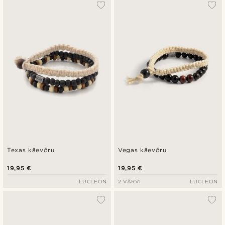
Populaarsed
Uusim
Madala hind
Kõrgeim hind
Texas käevõru
Vegas käevõru
19,95 €
19,95 €
LUCLEON
2 VÄRVI
LUCLEON