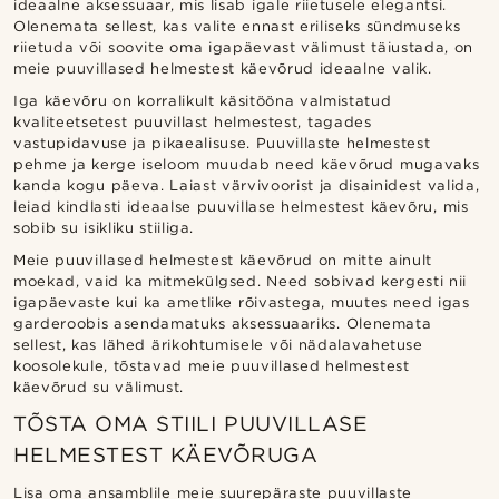
ideaalne aksessuaar, mis lisab igale riietusele elegantsi.
Olenemata sellest, kas valite ennast eriliseks sündmuseks
riietuda või soovite oma igapäevast välimust täiustada, on
meie puuvillased helmestest käevõrud ideaalne valik.
Iga käevõru on korralikult käsitööna valmistatud
kvaliteetsetest puuvillast helmestest, tagades
vastupidavuse ja pikaealisuse. Puuvillaste helmestest
pehme ja kerge iseloom muudab need käevõrud mugavaks
kanda kogu päeva. Laiast värvivoorist ja disainidest valida,
leiad kindlasti ideaalse puuvillase helmestest käevõru, mis
sobib su isikliku stiiliga.
Meie puuvillased helmestest käevõrud on mitte ainult
moekad, vaid ka mitmekülgsed. Need sobivad kergesti nii
igapäevaste kui ka ametlike rõivastega, muutes need igas
garderoobis asendamatuks aksessuaariks. Olenemata
sellest, kas lähed ärikohtumisele või nädalavahetuse
koosolekule, tõstavad meie puuvillased helmestest
käevõrud su välimust.
TÕSTA OMA STIILI PUUVILLASE
HELMESTEST KÄEVÕRUGA
Lisa oma ansamblile meie suurepäraste puuvillaste