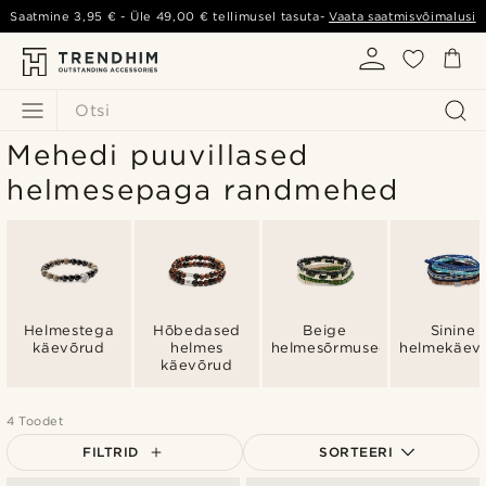
Saatmine
3,95 €
- Üle
49,00 €
tellimusel tasuta-
Vaata saatmisvõimalusi
Otsi
Mehedi puuvillased
helmesepaga randmehed
Helmestega
Hõbedased
Beige
Sinine
käevõrud
helmes
helmesõrmused
helmekäev
käevõrud
4 Toodet
FILTRID
SORTEERI