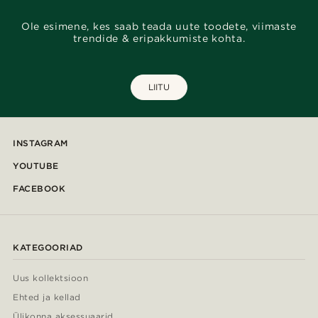
Ole esimene, kes saab teada uute toodete, viimaste
trendide & eripakkumiste kohta.
LIITU
INSTAGRAM
YOUTUBE
FACEBOOK
KATEGOORIAD
Uus kollektsioon
Ehted ja kellad
Ülikonna aksessuaarid