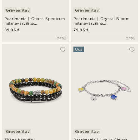
Graveeritav
Graveeritav
Pearlmania | Cubes Spectrum
Pearlmania | Crystal Bloom
mitmevärviline
mitmevärviline
klaashelmestega ja
mageveepärlite ja
39,95 €
79,95 €
roostevabast terasest
klaashelmestega käevõrude
käevõru
komplekt
OTSU
OTSU
Uus
Graveeritav
Graveeritav
Thane käevõru
Pearlmania | Lucky Clover