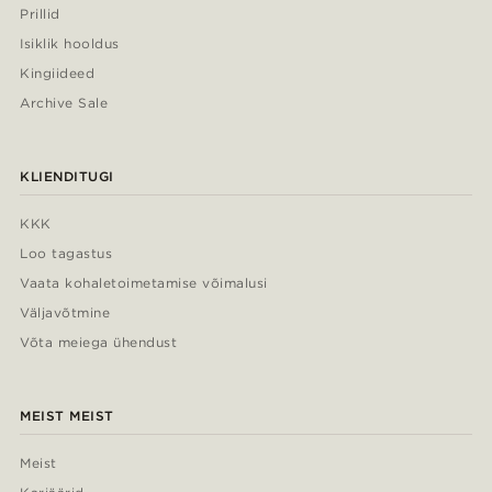
Prillid
Isiklik hooldus
Kingiideed
Archive Sale
KLIENDITUGI
KKK
Loo tagastus
Vaata kohaletoimetamise võimalusi
Väljavõtmine
Võta meiega ühendust
MEIST MEIST
Meist