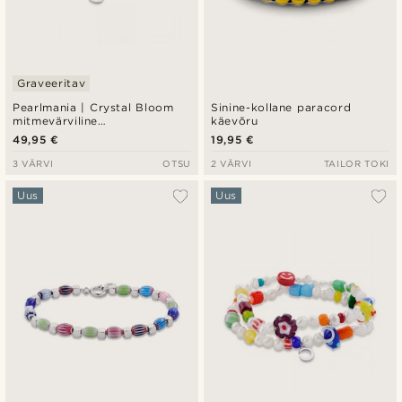
Graveeritav
Pearlmania | Crystal Bloom
Sinine-kollane paracord
mitmevärviline
käevõru
mageveepärlite ja
49,95 €
19,95 €
klaashelmestega käevõru
3 VÄRVI
OTSU
2 VÄRVI
TAILOR TOKI
Uus
Uus