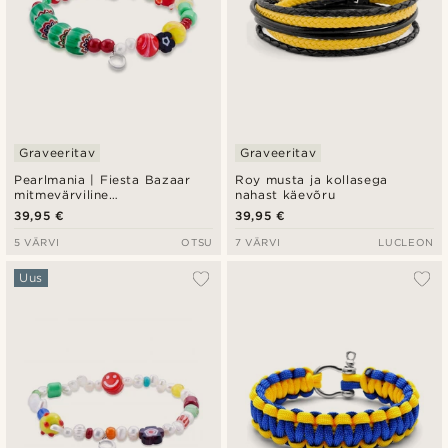
Graveeritav
Graveeritav
Pearlmania | Fiesta Bazaar
Roy musta ja kollasega
mitmevärviline
nahast käevõru
klaashelmestega käevõru
39,95 €
39,95 €
5 VÄRVI
OTSU
7 VÄRVI
LUCLEON
Uus