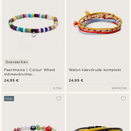
Graveeritav
Pearlmania | Colour Wheel
Walon käevõrude komplekt
mitmevärviline
klaashelmestega käevõru
24,95 €
24,95 €
OTSU
WAYKINS
Uus