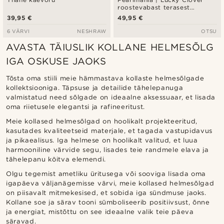
roostevabast terasest
käevõru
39,95 €
49,95 €
6 VÄRVI
NESHRAW
OTSU
AVASTA TÄIUSLIK KOLLANE HELMESÕLG
IGA OSKUSE JAOKS
Tõsta oma stiili meie hämmastava kollaste helmesõlgade
kollektsiooniga. Täpsuse ja detailide tähelepanuga
valmistatud need sõlgade on ideaalne aksessuaar, et lisada
oma riietusele elegantsi ja rafineeritust.
Meie kollased helmesõlgad on hoolikalt projekteeritud,
kasutades kvaliteetseid materjale, et tagada vastupidavus
ja pikaealisus. Iga helmese on hoolikalt valitud, et luua
harmooniline värvide segu, lisades teie randmele elava ja
tähelepanu köitva elemendi.
Olgu tegemist ametliku üritusega või sooviga lisada oma
igapäeva väljanägemisse värvi, meie kollased helmesõlgad
on piisavalt mitmekesised, et sobida iga sündmuse jaoks.
Kollane soe ja särav tooni sümboliseerib positiivsust, õnne
ja energiat, mistõttu on see ideaalne valik teie päeva
säravad.