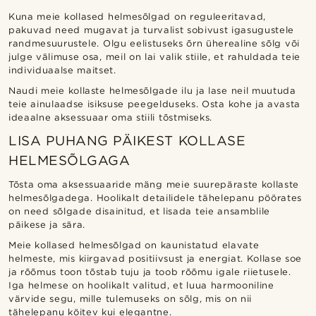
Kuna meie kollased helmesõlgad on reguleeritavad,
pakuvad need mugavat ja turvalist sobivust igasugustele
randmesuurustele. Olgu eelistuseks õrn üherealine sõlg või
julge välimuse osa, meil on lai valik stiile, et rahuldada teie
individuaalse maitset.
Naudi meie kollaste helmesõlgade ilu ja lase neil muutuda
teie ainulaadse isiksuse peegelduseks. Osta kohe ja avasta
ideaalne aksessuaar oma stiili tõstmiseks.
LISA PUHANG PÄIKEST KOLLASE
HELMESÕLGAGA
Tõsta oma aksessuaaride mäng meie suurepäraste kollaste
helmesõlgadega. Hoolikalt detailidele tähelepanu pöörates
on need sõlgade disainitud, et lisada teie ansamblile
päikese ja sära.
Meie kollased helmesõlgad on kaunistatud elavate
helmeste, mis kiirgavad positiivsust ja energiat. Kollase soe
ja rõõmus toon tõstab tuju ja toob rõõmu igale riietusele.
Iga helmese on hoolikalt valitud, et luua harmooniline
värvide segu, mille tulemuseks on sõlg, mis on nii
tähelepanu köitev kui elegantne.