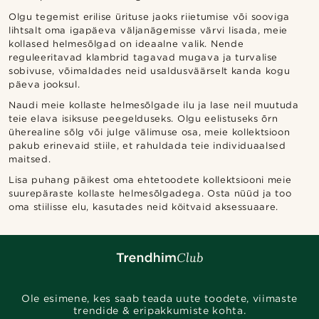
Olgu tegemist erilise ürituse jaoks riietumise või sooviga
lihtsalt oma igapäeva väljanägemisse värvi lisada, meie
kollased helmesõlgad on ideaalne valik. Nende
reguleeritavad klambrid tagavad mugava ja turvalise
sobivuse, võimaldades neid usaldusväärselt kanda kogu
päeva jooksul.
Naudi meie kollaste helmesõlgade ilu ja lase neil muutuda
teie elava isiksuse peegelduseks. Olgu eelistuseks õrn
üherealine sõlg või julge välimuse osa, meie kollektsioon
pakub erinevaid stiile, et rahuldada teie individuaalsed
maitsed.
Lisa puhang päikest oma ehtetoodete kollektsiooni meie
suurepäraste kollaste helmesõlgadega. Osta nüüd ja too
oma stiilisse elu, kasutades neid köitvaid aksessuaare.
Ole esimene, kes saab teada uute toodete, viimaste
trendide & eripakkumiste kohta.