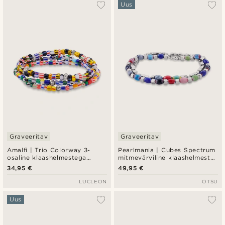
Populaarsed
Uus
Uusim
Madala hind
Kõrgeim hind
Graveeritav
Graveeritav
Amalfi | Trio Colorway 3-
Pearlmania | Cubes Spectrum
osaline klaashelmestega
mitmevärviline klaashelmeste
käevõrude komplekt
ja roostevabast terasest
34,95 €
49,95 €
käevõrude komplekt
LUCLEON
OTSU
Uus