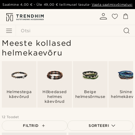
Saatmine
4,00 €
- Üle
49,00 €
tellimusel tasuta-
Vaata saatmisvõimalusi
Otsi
Meeste kollased
helmekaevõru
Helmestega
Hõbedased
Beige
Sinine
käevõrud
helmes
helmesõrmused
helmekäev
käevõrud
12 Toodet
FILTRID
SORTEERI