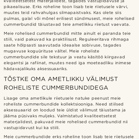
kvaliteetsetest materjalidest, tagades vastupidavuse ja
pikaealisuse. Erks roheline toon lisab teie riietusele värvi,
muutes teid rahvahulgas silmapaistvaks. Kas olete siis
pulmas, galal või mõnel erilisest sündmusest, meie rohelised
cummerbundid täiustavad teie ametlikku riietust vaevata.
Meie rohelised cummerbundid mitte ainult ei paranda teie
stiili, vaid pakuvad ka praktilisust. Reguleeritava rihmaga
saate hõlpsasti saavutada ideaalse sobivuse, tagades
mugavuse koguürituse vältel. Meie roheliste
cummerbundide sile tekstuur ja veatu käsitöö kiirgavad
elegantsi ja rafiinat, muutes need iga moeteadliku inimese
hädavajalikuks aksessuaariks.
TÕSTKE OMA AMETLIKKU VÄLIMUST
ROHELISTE CUMMERBUNDIDEGA
Lisage oma ametlikule riietusele natuke peenust meie
roheliste cummerbundide kollektsiooniga. Need stiilsed
aksessuaarid on loodud teie üldist välimust täiustama ja
jääma püsivaks muljeks. Valmistatud kvaliteetsetest
materjalidest, pakuvad meie rohelised cummerbundid nii
vastupidavust kui ka stiili.
Meie cummerbundide erks roheline toon lisab teie riietusele