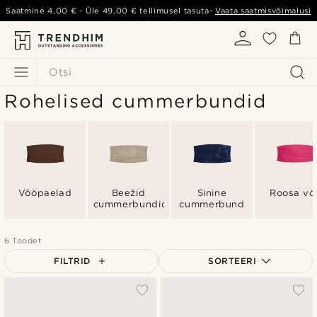
Saatmine
4,00 €
- Üle
49,00 €
tellimusel tasuta-
Vaata saatmisvõimalusi
Otsi
Rohelised cummerbundid
Vööpaelad
Beežid
Sinine
Roosa vö
cummerbundid
cummerbund
6 Toodet
FILTRID
SORTEERI
Populaarsed
Uusim