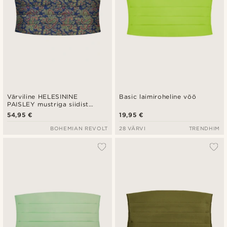
Värviline HELESININE
Basic laimiroheline vöö
PAISLEY mustriga siidist
smokivöö
54,95 €
19,95 €
BOHEMIAN REVOLT
28 VÄRVI
TRENDHIM