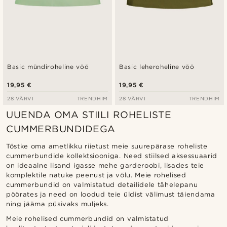
Basic mündiroheline vöö
Basic leheroheline vöö
19,95 €
19,95 €
28 VÄRVI
TRENDHIM
28 VÄRVI
TRENDHIM
UUENDA OMA STIILI ROHELISTE
CUMMERBUNDIDEGA
Tõstke oma ametlikku riietust meie suurepärase roheliste
cummerbundide kollektsiooniga. Need stiilsed aksessuaarid
on ideaalne lisand igasse mehe garderoobi, lisades teie
komplektile natuke peenust ja võlu. Meie rohelised
cummerbundid on valmistatud detailidele tähelepanu
pöörates ja need on loodud teie üldist välimust täiendama
ning jääma püsivaks muljeks.
Meie rohelised cummerbundid on valmistatud