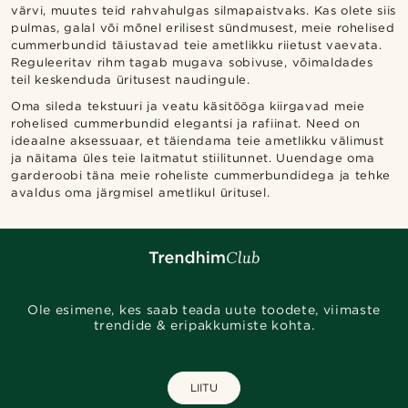
värvi, muutes teid rahvahulgas silmapaistvaks. Kas olete siis
pulmas, galal või mõnel erilisest sündmusest, meie rohelised
cummerbundid täiustavad teie ametlikku riietust vaevata.
Reguleeritav rihm tagab mugava sobivuse, võimaldades
teil keskenduda üritusest naudingule.
Oma sileda tekstuuri ja veatu käsitööga kiirgavad meie
rohelised cummerbundid elegantsi ja rafiinat. Need on
ideaalne aksessuaar, et täiendama teie ametlikku välimust
ja näitama üles teie laitmatut stiilitunnet. Uuendage oma
garderoobi täna meie roheliste cummerbundidega ja tehke
avaldus oma järgmisel ametlikul üritusel.
Ole esimene, kes saab teada uute toodete, viimaste
trendide & eripakkumiste kohta.
LIITU