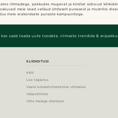
tes rihmadega, pakkudes mugavat ja kindlat sobivust kõikidele
 pakuvad meie laiad valikud ühtlaselt punaseid ja mustrilisi disain
valdus meie erakordsete punaste kampsunitega.
 kes saab teada uute toodete, viimaste trendide & eripakku
KLIENDITUGI
KKK
Loo tagastus
Vaata kohaletoimetamise võimalusi
Väljavõtmine
Võta meiega ühendust