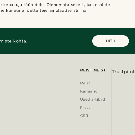
 kehakuju tüüpidele. Olenemata sellest, kas osalete
e kunagi ei petta teie ainulaadse stiili ja
miste kohta.
LIITU
MEIST MEIST
Trustpilot
Meist
Karjäärid
Uued artiklid
Press
CSR