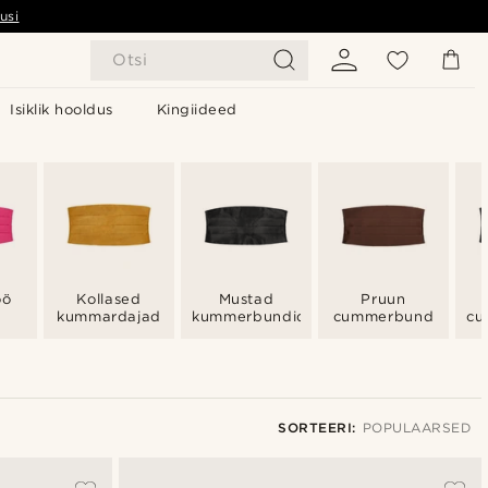
usi
Otsi
Isiklik hooldus
Kingiideed
öö
Kollased
Mustad
Pruun
kummardajad
kummerbundid
cummerbund
cu
SORTEERI:
POPULAARSED
Populaarsed