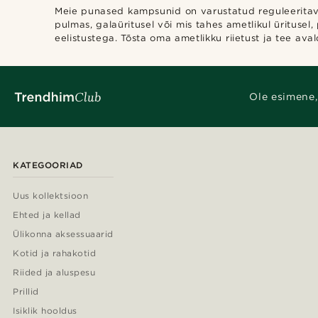
Meie punased kampsunid on varustatud reguleeritava
pulmas, galaüritusel või mis tahes ametlikul üritusel,
eelistustega. Tõsta oma ametlikku riietust ja tee a
Ole esimene,
KATEGOORIAD
Uus kollektsioon
Ehted ja kellad
Ülikonna aksessuaarid
Kotid ja rahakotid
Riided ja aluspesu
Prillid
Isiklik hooldus