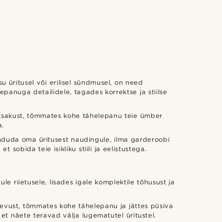
u üritusel või erilisel sündmusel, on need
panuga detailidele, tagades korrektse ja stiilse
särtsakust, tõmmates kohe tähelepanu teie ümber
a.
duda oma üritusest naudingule, ilma garderoobi
t sobida teie isikliku stiili ja eelistustega.
le riietusele, lisades igale komplektile tõhusust ja
elevust, tõmmates kohe tähelepanu ja jättes püsiva
et näete teravad välja lugematutel üritustel.