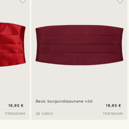
Uusim
Madala hind
Kõrgeim hind
Basic burgundiapunane vöö
19,95 €
19,95 €
TRENDHIM
28 VÄRVI
TRENDHIM