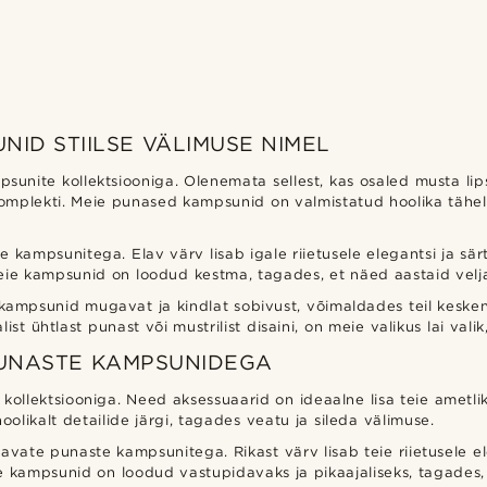
ID STIILSE VÄLIMUSE NIMEL
sunite kollektsiooniga. Olenemata sellest, kas osaled musta lips
komplekti. Meie punased kampsunid on valmistatud hoolika tähele
e kampsunitega. Elav värv lisab igale riietusele elegantsi ja 
meie kampsunid on loodud kestma, tagades, et näed aastaid velj
mpsunid mugavat ja kindlat sobivust, võimaldades teil kesken
t ühtlast punast või mustrilist disaini, on meie valikus lai valik, e
PUNASTE KAMPSUNIDEGA
kollektsiooniga. Need aksessuaarid on ideaalne lisa teie ametliku
likalt detailide järgi, tagades veatu ja sileda välimuse.
avate punaste kampsunitega. Rikast värv lisab teie riietusele 
ie kampsunid on loodud vastupidavaks ja pikaajaliseks, tagades, 