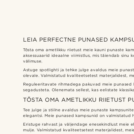
LEIA PERFECTNE PUNASED KAMPSUN
Trendhim
(3)
Tõsta oma ametlikku riietust meie kauni punaste kamp
aksessuaarid ideaalne viimistlus, mis täiendab sinu 
välimuse.
Astuge spotlighti ja tehke julge avaldus meie punast
olevale. Valmistatud kvaliteetsetest materjalidest, 
Reguleeritavate rihmadega pakuvad meie punased ka
segadusteta. Olenemata sellest, kas eelistate klassikalis
TÕSTA OMA AMETLIKKU RIIETUST 
Tee julge ja stiilne avaldus meie punaste kampsunite 
elegantsi. Meie punased kampsunid on valmistatud hoo
Eristuge rahvast ja väljendage enesekindlust meie el
mulje. Valmistatud kvaliteetsetest materjalidest, me