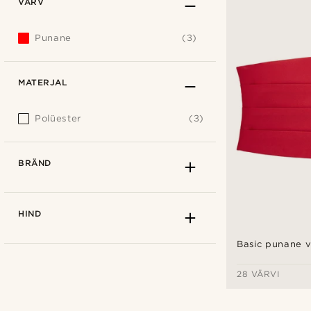
VÄRV
Punane
(3)
MATERJAL
Polüester
(3)
BRÄND
HIND
Basic punane 
28 VÄRVI