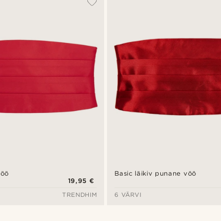
vöö
Basic läikiv punane vöö
19,95 €
TRENDHIM
6 VÄRVI