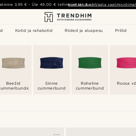
atmine
3,95 €
- Üle
49,00 €
tellimusel tasuta
Kontakt & abi
-
Vaata saatmisvõimal
id
Kotid ja rahakotid
Riided ja aluspesu
Prillid
Beežid
Sinine
Roheline
Roosa v
cummerbundid
cummerbund
cummerbund