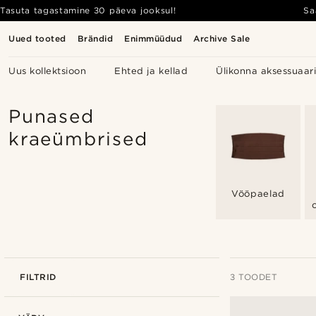
Tasuta tagastamine 30 päeva jooksul!
Sa
Uued tooted
Brändid
Enimmüüdud
Archive Sale
Uus kollektsioon
Ehted ja kellad
Ülikonna aksessuaar
Punased
kraeümbrised
Vööpaelad
FILTRID
3 TOODET