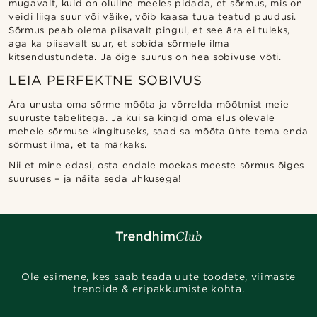
mugavalt, kuid on oluline meeles pidada, et sõrmus, mis on
veidi liiga suur või väike, võib kaasa tuua teatud puudusi.
Sõrmus peab olema piisavalt pingul, et see ära ei tuleks,
aga ka piisavalt suur, et sobida sõrmele ilma
kitsendustundeta. Ja õige suurus on hea sobivuse võti.
LEIA PERFEKTNE SOBIVUS
Ära unusta oma sõrme mõõta ja võrrelda mõõtmist meie
suuruste tabelitega. Ja kui sa kingid oma elus olevale
mehele sõrmuse kingituseks, saad sa mõõta ühte tema enda
sõrmust ilma, et ta märkaks.
Nii et mine edasi, osta endale moekas meeste sõrmus õiges
suuruses – ja näita seda uhkusega!
Ole esimene, kes saab teada uute toodete, viimaste
trendide & eripakkumiste kohta.