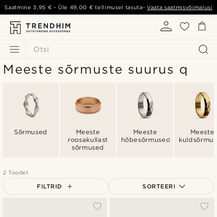
Saatmine
3,95 €
- Üle
49,00 €
tellimusel tasuta-
Vaata saatmisvõimalusi
Otsi
Meeste sõrmuste suurus q
Sõrmused
Meeste
Meeste
Meeste
roosakullast
hõbesõrmused
kuldsõrmu
sõrmused
2 Toodet
FILTRID
SORTEERI
Populaarsed