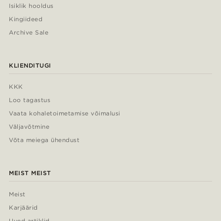
Isiklik hooldus
Kingiideed
Archive Sale
KLIENDITUGI
KKK
Loo tagastus
Vaata kohaletoimetamise võimalusi
Väljavõtmine
Võta meiega ühendust
MEIST MEIST
Meist
Karjäärid
Uued artiklid