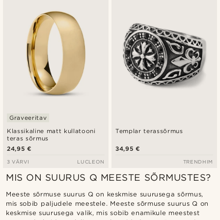
Uusim
Madala hind
Kõrgeim hind
Graveeritav
Klassikaline matt kullatooni
Templar terassõrmus
teras sõrmus
24,95 €
34,95 €
3 VÄRVI
LUCLEON
TRENDHIM
MIS ON SUURUS Q MEESTE SÕRMUSTES?
Meeste sõrmuse suurus Q on keskmise suurusega sõrmus,
mis sobib paljudele meestele. Meeste sõrmuse suurus Q on
keskmise suurusega valik, mis sobib enamikule meestest