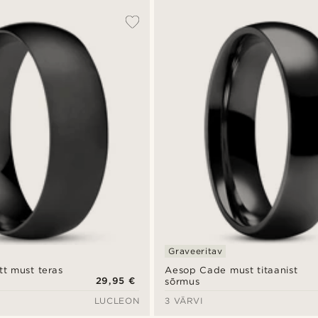
Graveeritav
tt must teras
Aesop Cade must titaanist
29,95 €
sõrmus
LUCLEON
3 VÄRVI