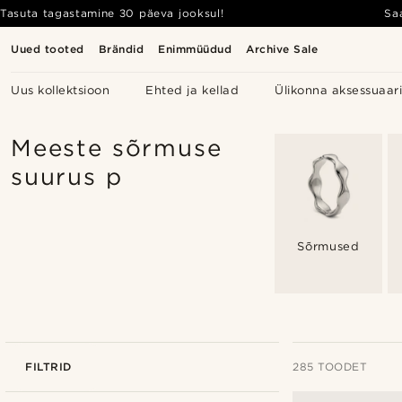
Tasuta tagastamine 30 päeva jooksul!
Sa
Uued tooted
Brändid
Enimmüüdud
Archive Sale
Uus kollektsioon
Ehted ja kellad
Ülikonna aksessuaar
Meeste sõrmuse
suurus p
Sõrmused
FILTRID
285 TOODET