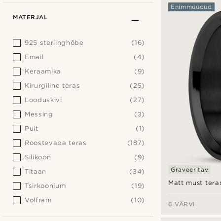
Enimmüüdud
MATERJAL
925 sterlinghõbe
(16)
Email
(4)
Keraamika
(9)
Kirurgiline teras
(25)
Looduskivi
(27)
Messing
(3)
Puit
(1)
Roostevaba teras
(187)
Silikoon
(9)
Graveeritav
Titaan
(34)
Matt must tera
Tsirkoonium
(19)
Volfram
(10)
6 VÄRVI