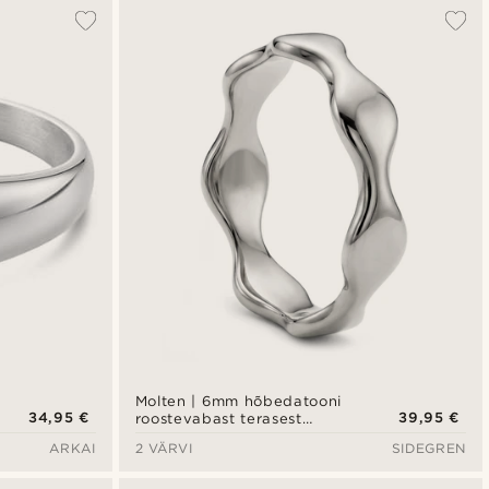
Populaarsed
Uusim
Madala hind
Kõrgeim hind
Molten | 6mm hõbedatooni
34,95 €
39,95 €
roostevabast terasest
laineline sõrmus
ARKAI
2 VÄRVI
SIDEGREN