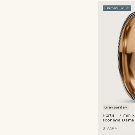
Enimmüüdud
Graveeritav
Fortis | 7 mm 
soonega Dama
terasest ja roo
3 VÄRVI
titaaniga sõrm