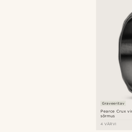
Graveeritav
Pearce Crux vi
sõrmus
4 VÄRVI