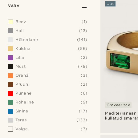
Uus
VÄRV
Beez
(1)
Hall
(13)
Hõbedane
(141)
Kuldne
(56)
Lilla
(2)
Must
(78)
Oranž
(3)
Pruun
(2)
Punane
(6)
Roheline
(9)
Graveeritav
Sinine
(17)
Mediterranean 
kullatud smara
Teras
(133)
tsirkooniga pit
Valge
(3)