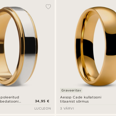
Graveeritav
poleeritud
Aesop Cade kullatooni
34,95 €
hõbedatooni
titaanist sõrmus
erasest
LUCLEON
3 VÄRVI
us