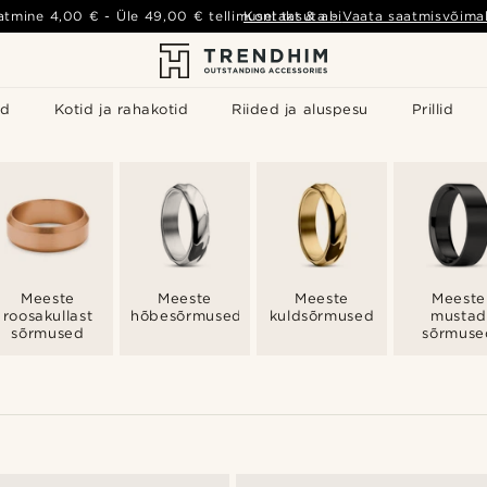
atmine
4,00 €
- Üle
49,00 €
tellimusel tasuta
Kontakt & abi
-
Vaata saatmisvõimal
id
Kotid ja rahakotid
Riided ja aluspesu
Prillid
Meeste
Meeste
Meeste
Meeste
roosakullast
hõbesõrmused
kuldsõrmused
mustad
sõrmused
sõrmuse