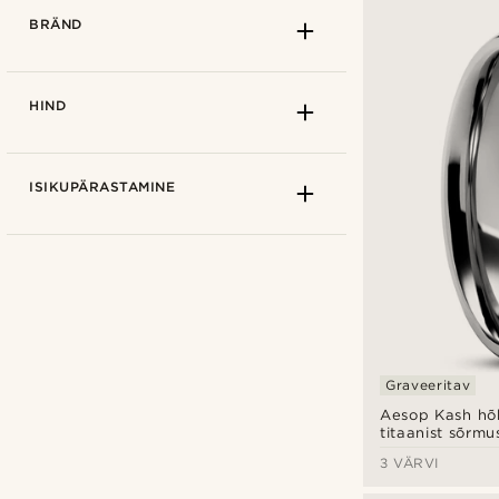
BRÄND
HIND
ISIKUPÄRASTAMINE
Graveeritav
Aesop Kash hõ
Ædel
(5)
titaanist sõrmu
Arkai
(22)
3 VÄRVI
Fawler
(1)