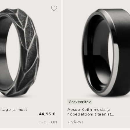
Graveeritav
ntage ja must
Aesop Keith musta ja
44,95 €
hõbedatooni titaanist
sõrmus
LUCLEON
2 VÄRVI