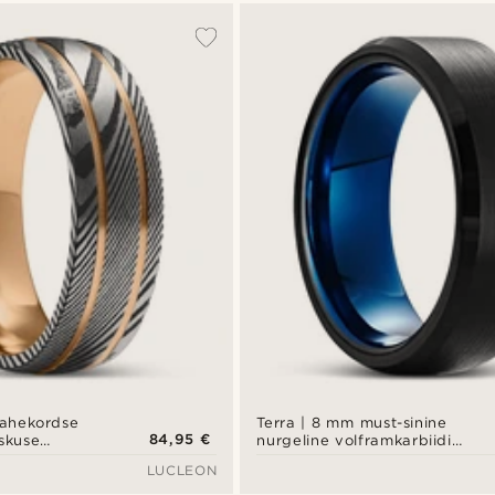
kahekordse
Terra | 8 mm must-sinine
84,95 €
skuse
nurgeline volframkarbiidi
sakaskuldse
sõrmus
LUCLEON
us