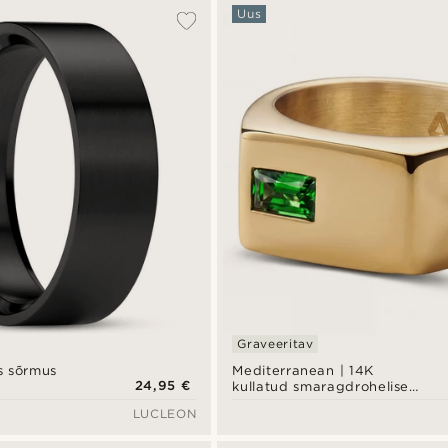
Uus
Graveeritav
s sõrmus
Mediterranean | 14K
24,95 €
kullatud smaragdrohelise
tsirkooniga riba pitsat-
LUCLEON
sõrmus