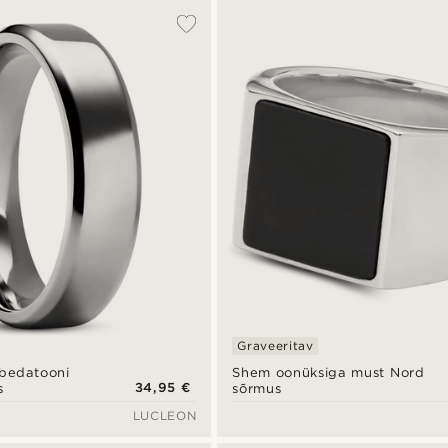
Graveeritav
bedatooni
Shem oonüksiga must Nord
34,95 €
s
sõrmus
LUCLEON