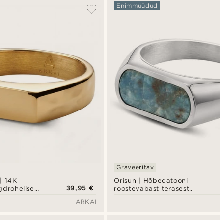
Enimmüüdud
Graveeritav
| 14K
Orisun | Hõbedatooni
39,95 €
gdrohelise
roostevabast terasest
sat-sõrmus
apatiit kiviga pitsatsõrmus
ARKAI