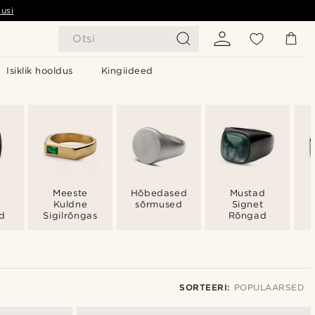
usi
Otsi
Isiklik hooldus
Kingiideed
Meeste
Hõbedased
Mustad
Kuldne
sõrmused
Signet
d
Sigilrõngas
Rõngad
SORTEERI:
POPULAARSED