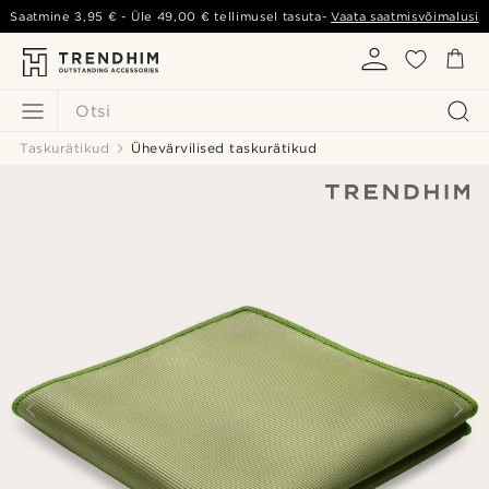
Saatmine
3,95 €
- Üle
49,00 €
tellimusel tasuta-
Vaata saatmisvõimalusi
Otsi
Taskurätikud
Ühevärvilised taskurätikud